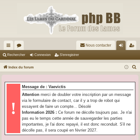
Nous contacter
cc
or
on
’e
Rechercher
Connexion
S’enregistrer
ès
u
ne
nr
R
Index du forum
ra
m
xi
eg
e
c
pi
s
on
ist
Message de : Vaevictis
h
de
re
Attention
merci de doubler votre inscription par un message
e
via le formulaire de contact, car il y a trop de robot qui
!
r
r
essayent de faire un compte... Désolé
c
Information 2026 :
Ce forum ne décolle toujours pas. Je n'ai
h
pas eu le temps cette année de sauvegarder les parties
e
importantes, je l'ai donc repayé, il est donc reconduit. S'il ne
r
décolle pas, il sera coupé en février 2027.