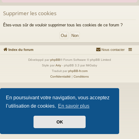
Supprimer les cookies
Êtes-vous sûr de vouloir supprimer tous les cookies de ce forum ?
Index du forum
Nous contacter
Développé par
phpBB
® Forum Software © phpBB Limited
Style par
Arty
- phpBB 3.3 par MrGaby
Traduit par
phpBB-fr.com
Confidentialité
|
Conditions
En poursuivant votre navigation, vous acceptez
l’utilisation de cookies.
En savoir plus
OK