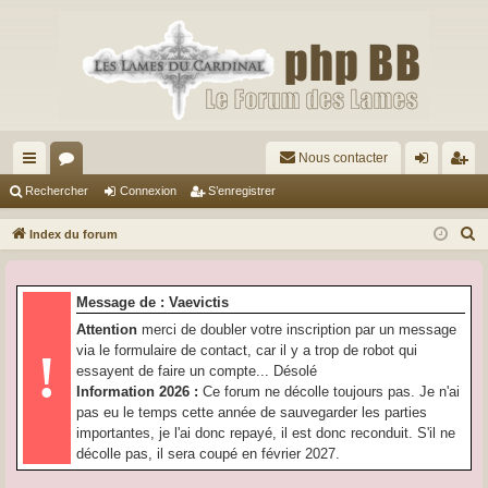
Nous contacter
cc
or
on
’e
Rechercher
Connexion
S’enregistrer
ès
u
ne
nr
R
Index du forum
ra
m
xi
eg
e
c
pi
s
on
ist
Message de : Vaevictis
h
de
re
Attention
merci de doubler votre inscription par un message
e
via le formulaire de contact, car il y a trop de robot qui
!
r
r
essayent de faire un compte... Désolé
c
Information 2026 :
Ce forum ne décolle toujours pas. Je n'ai
h
pas eu le temps cette année de sauvegarder les parties
e
importantes, je l'ai donc repayé, il est donc reconduit. S'il ne
r
décolle pas, il sera coupé en février 2027.