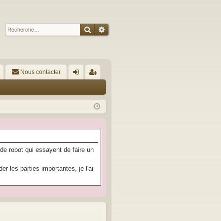
Rechercher
Recherche avancée
Nous contacter
A
on
’e
ne
nr
xi
eg
on
ist
re
 de robot qui essayent de faire un
r
 les parties importantes, je l'ai