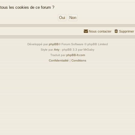
 tous les cookies de ce forum ?
Nous contacter
Supprimer 
Développé par
phpBB
® Forum Software © phpBB Limited
Style par
Arty
- phpBB 3.3 par MrGaby
Traduit par
phpBB-fr.com
Confidentialité
|
Conditions