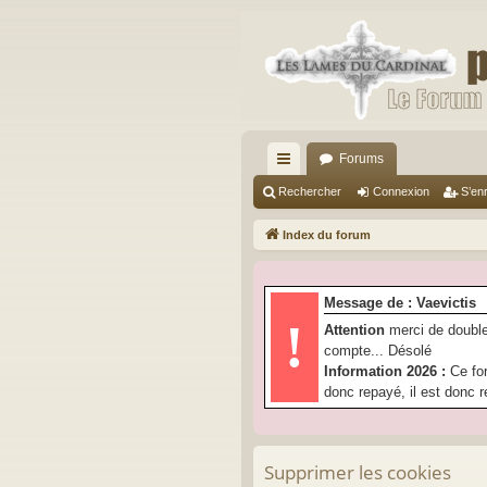
Forums
cc
Rechercher
Connexion
S’enr
ès
Index du forum
ra
pi
Message de : Vaevictis
de
!
Attention
merci de double
compte... Désolé
Information 2026 :
Ce fo
donc repayé, il est donc r
Supprimer les cookies