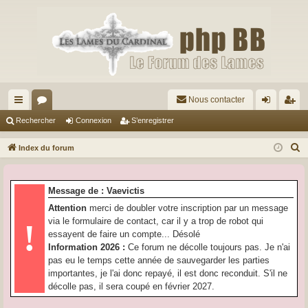
Nous contacter
cc
or
on
’e
Rechercher
Connexion
S’enregistrer
ès
u
ne
nr
R
Index du forum
ra
m
xi
eg
e
c
pi
s
on
ist
Message de : Vaevictis
h
de
re
Attention
merci de doubler votre inscription par un message
e
via le formulaire de contact, car il y a trop de robot qui
!
r
r
essayent de faire un compte... Désolé
c
Information 2026 :
Ce forum ne décolle toujours pas. Je n'ai
h
pas eu le temps cette année de sauvegarder les parties
e
importantes, je l'ai donc repayé, il est donc reconduit. S'il ne
r
décolle pas, il sera coupé en février 2027.