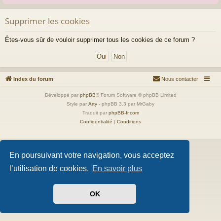
Supprimer les cookies
Êtes-vous sûr de vouloir supprimer tous les cookies de ce forum ?
Index du forum
Nous contacter
Développé par
phpBB
® Forum Software © phpBB Limited
Style par
Arty
- phpBB 3.3 par MrGaby
Traduit par
phpBB-fr.com
Confidentialité
|
Conditions
En poursuivant votre navigation, vous acceptez
l’utilisation de cookies.
En savoir plus
OK