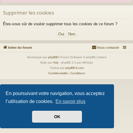
Supprimer les cookies
Êtes-vous sûr de vouloir supprimer tous les cookies de ce forum ?
Index du forum
Nous contacter
Développé par
phpBB
® Forum Software © phpBB Limited
Style par
Arty
- phpBB 3.3 par MrGaby
Traduit par
phpBB-fr.com
Confidentialité
|
Conditions
En poursuivant votre navigation, vous acceptez
l’utilisation de cookies.
En savoir plus
OK