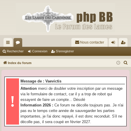
Nous contacter
cc
or
on
’e
Rechercher
Connexion
S’enregistrer
ès
u
ne
nr
R
Index du forum
ra
m
xi
eg
e
c
pi
s
on
ist
Message de : Vaevictis
h
de
re
Attention
merci de doubler votre inscription par un message
e
via le formulaire de contact, car il y a trop de robot qui
!
r
r
essayent de faire un compte... Désolé
c
Information 2026 :
Ce forum ne décolle toujours pas. Je n'ai
h
pas eu le temps cette année de sauvegarder les parties
e
importantes, je l'ai donc repayé, il est donc reconduit. S'il ne
r
décolle pas, il sera coupé en février 2027.