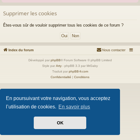
Supprimer les cookies
Êtes-vous sûr de vouloir supprimer tous les cookies de ce forum ?
Index du forum
Nous contacter
Développé par
phpBB
® Forum Software © phpBB Limited
Style par
Arty
- phpBB 3.3 par MrGaby
Traduit par
phpBB-fr.com
Confidentialité
|
Conditions
En poursuivant votre navigation, vous acceptez
l’utilisation de cookies.
En savoir plus
OK