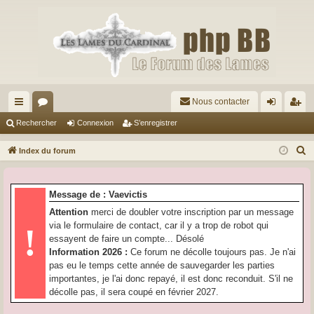
Nous contacter
cc
or
on
’e
Rechercher
Connexion
S’enregistrer
ès
u
ne
nr
R
Index du forum
ra
m
xi
eg
e
c
pi
s
on
ist
Message de : Vaevictis
h
de
re
Attention
merci de doubler votre inscription par un message
e
via le formulaire de contact, car il y a trop de robot qui
!
r
r
essayent de faire un compte... Désolé
c
Information 2026 :
Ce forum ne décolle toujours pas. Je n'ai
h
pas eu le temps cette année de sauvegarder les parties
e
importantes, je l'ai donc repayé, il est donc reconduit. S'il ne
r
décolle pas, il sera coupé en février 2027.