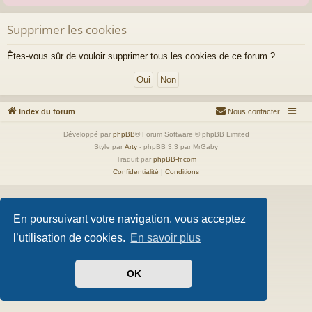
Supprimer les cookies
Êtes-vous sûr de vouloir supprimer tous les cookies de ce forum ?
Index du forum
Nous contacter
Développé par
phpBB
® Forum Software © phpBB Limited
Style par
Arty
- phpBB 3.3 par MrGaby
Traduit par
phpBB-fr.com
Confidentialité
|
Conditions
En poursuivant votre navigation, vous acceptez
l’utilisation de cookies.
En savoir plus
OK