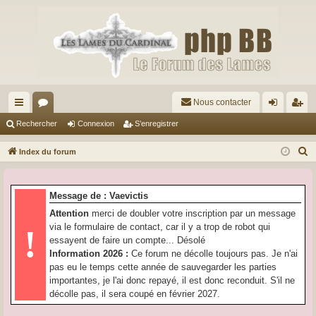
Nous contacter
cc
or
on
’e
Rechercher
Connexion
S’enregistrer
ès
u
ne
nr
R
Index du forum
ra
m
xi
eg
e
c
pi
s
on
ist
Message de : Vaevictis
h
de
re
Attention
merci de doubler votre inscription par un message
e
via le formulaire de contact, car il y a trop de robot qui
!
r
r
essayent de faire un compte... Désolé
c
Information 2026 :
Ce forum ne décolle toujours pas. Je n'ai
h
pas eu le temps cette année de sauvegarder les parties
e
importantes, je l'ai donc repayé, il est donc reconduit. S'il ne
r
décolle pas, il sera coupé en février 2027.