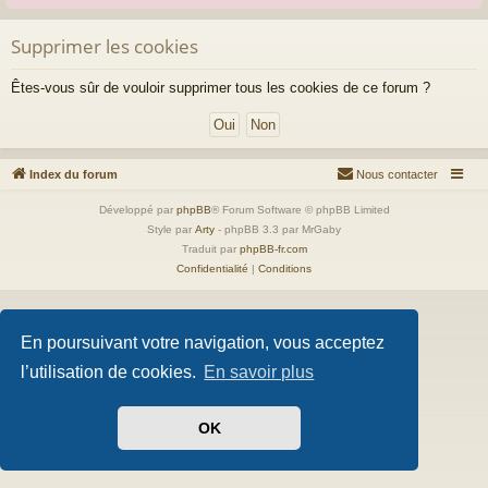
Supprimer les cookies
Êtes-vous sûr de vouloir supprimer tous les cookies de ce forum ?
Index du forum
Nous contacter
Développé par
phpBB
® Forum Software © phpBB Limited
Style par
Arty
- phpBB 3.3 par MrGaby
Traduit par
phpBB-fr.com
Confidentialité
|
Conditions
En poursuivant votre navigation, vous acceptez
l’utilisation de cookies.
En savoir plus
OK