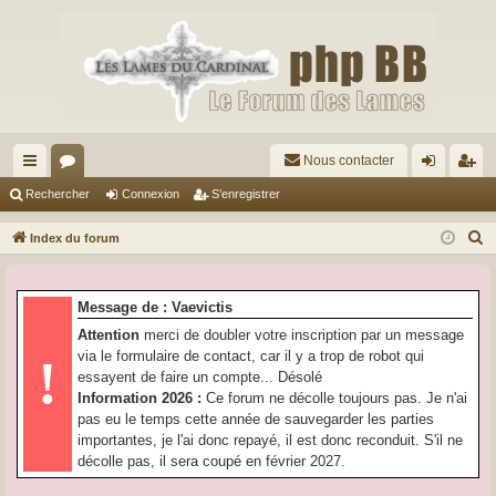
Nous contacter
cc
or
on
’e
Rechercher
Connexion
S’enregistrer
ès
u
ne
nr
R
Index du forum
ra
m
xi
eg
e
c
pi
s
on
ist
Message de : Vaevictis
h
de
re
Attention
merci de doubler votre inscription par un message
e
via le formulaire de contact, car il y a trop de robot qui
!
r
r
essayent de faire un compte... Désolé
c
Information 2026 :
Ce forum ne décolle toujours pas. Je n'ai
h
pas eu le temps cette année de sauvegarder les parties
e
importantes, je l'ai donc repayé, il est donc reconduit. S'il ne
r
décolle pas, il sera coupé en février 2027.