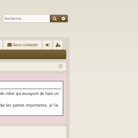
Rechercher
Recherche avancée
Nous contacter
A
on
’e
ne
nr
xi
eg
on
ist
re
 de robot qui essayent de faire un
r
 les parties importantes, je l'ai