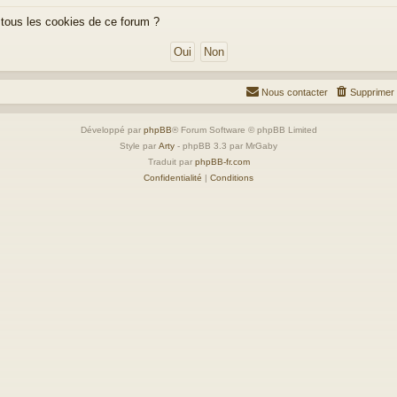
 tous les cookies de ce forum ?
Nous contacter
Supprimer 
Développé par
phpBB
® Forum Software © phpBB Limited
Style par
Arty
- phpBB 3.3 par MrGaby
Traduit par
phpBB-fr.com
Confidentialité
|
Conditions