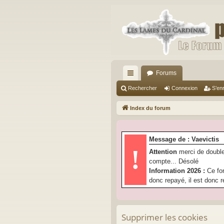
Forums
cc
Rechercher
Connexion
S’enr
ès
Index du forum
ra
pi
Message de : Vaevictis
de
!
Attention
merci de double
compte... Désolé
Information 2026 :
Ce fo
donc repayé, il est donc r
Supprimer les cookies