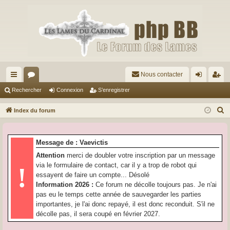
Nous contacter
cc
or
on
’e
Rechercher
Connexion
S’enregistrer
ès
u
ne
nr
R
Index du forum
ra
m
xi
eg
e
c
pi
s
on
ist
Message de : Vaevictis
h
de
re
Attention
merci de doubler votre inscription par un message
e
via le formulaire de contact, car il y a trop de robot qui
!
r
r
essayent de faire un compte... Désolé
c
Information 2026 :
Ce forum ne décolle toujours pas. Je n'ai
h
pas eu le temps cette année de sauvegarder les parties
e
importantes, je l'ai donc repayé, il est donc reconduit. S'il ne
r
décolle pas, il sera coupé en février 2027.