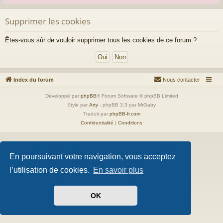
Supprimer les cookies
Êtes-vous sûr de vouloir supprimer tous les cookies de ce forum ?
Index du forum
Nous contacter
Développé par
phpBB
® Forum Software © phpBB Limited
Style par
Arty
- phpBB 3.3 par MrGaby
Traduit par
phpBB-fr.com
Confidentialité
|
Conditions
En poursuivant votre navigation, vous acceptez
l’utilisation de cookies.
En savoir plus
OK