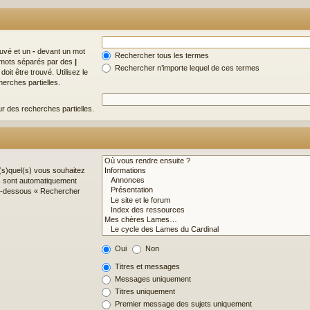
ouvé et un
-
devant un mot
Rechercher tous les termes
de mots séparés par des
|
Rechercher n’importe lequel de ces termes
it être trouvé. Utilisez le
erches partielles.
ur des recherches partielles.
(s)quel(s) vous souhaitez
s sont automatiquement
 ci-dessous « Rechercher
Oui
Non
Titres et messages
Messages uniquement
Titres uniquement
Premier message des sujets uniquement