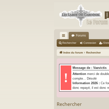
Forums
cc
Rechercher
Connexion
S’enr
ès
Index du forum
Rechercher
ra
pi
Message de : Vaevictis
de
!
Attention
merci de double
compte... Désolé
Information 2026 :
Ce fo
donc repayé, il est donc r
Rechercher