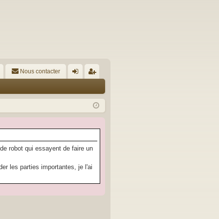
Nous contacter
A
on
’e
ne
nr
xi
eg
on
ist
re
 de robot qui essayent de faire un
r
 les parties importantes, je l'ai