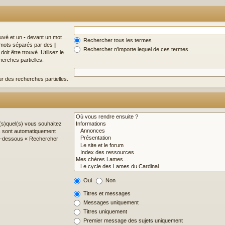
ouvé et un
-
devant un mot
Rechercher tous les termes
de mots séparés par des
|
Rechercher n’importe lequel de ces termes
it être trouvé. Utilisez le
erches partielles.
ur des recherches partielles.
(s)quel(s) vous souhaitez
s sont automatiquement
 ci-dessous « Rechercher
Oui
Non
Titres et messages
Messages uniquement
Titres uniquement
Premier message des sujets uniquement