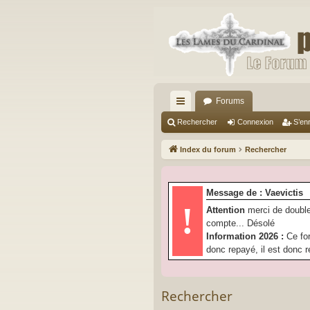
Forums
cc
Rechercher
Connexion
S’enr
ès
Index du forum
Rechercher
ra
pi
Message de : Vaevictis
de
!
Attention
merci de double
compte... Désolé
Information 2026 :
Ce fo
donc repayé, il est donc r
Rechercher