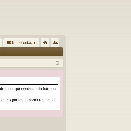
Nous contacter
A
on
’e
ne
nr
xi
eg
on
ist
re
 de robot qui essayent de faire un
r
 les parties importantes, je l'ai