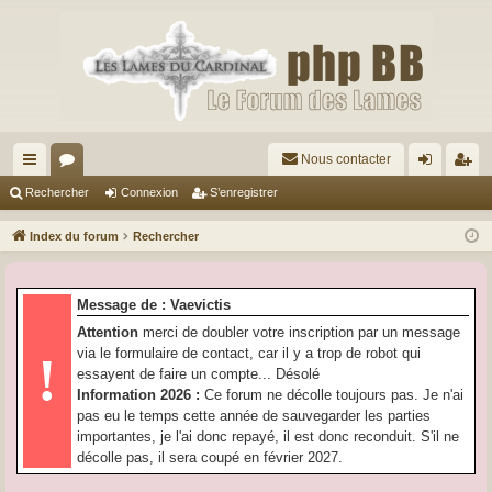
Nous contacter
cc
or
on
’e
Rechercher
Connexion
S’enregistrer
ès
u
ne
nr
Index du forum
Rechercher
ra
m
xi
eg
pi
s
on
ist
Message de : Vaevictis
de
re
Attention
merci de doubler votre inscription par un message
via le formulaire de contact, car il y a trop de robot qui
!
r
essayent de faire un compte... Désolé
Information 2026 :
Ce forum ne décolle toujours pas. Je n'ai
pas eu le temps cette année de sauvegarder les parties
importantes, je l'ai donc repayé, il est donc reconduit. S'il ne
décolle pas, il sera coupé en février 2027.