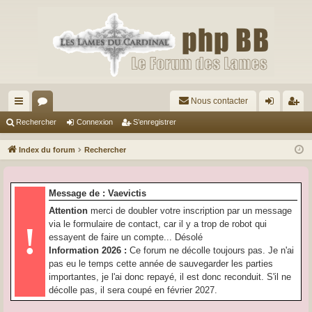
Nous contacter
cc
or
on
’e
Rechercher
Connexion
S’enregistrer
ès
u
ne
nr
Index du forum
Rechercher
ra
m
xi
eg
pi
s
on
ist
Message de : Vaevictis
de
re
Attention
merci de doubler votre inscription par un message
via le formulaire de contact, car il y a trop de robot qui
!
r
essayent de faire un compte... Désolé
Information 2026 :
Ce forum ne décolle toujours pas. Je n'ai
pas eu le temps cette année de sauvegarder les parties
importantes, je l'ai donc repayé, il est donc reconduit. S'il ne
décolle pas, il sera coupé en février 2027.