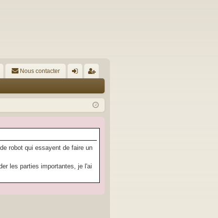
Nous contacter
A
on
’e
ne
nr
xi
eg
on
ist
re
 de robot qui essayent de faire un
r
 les parties importantes, je l'ai