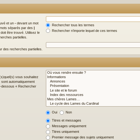
ouvé et un
-
devant un mot
Rechercher tous les termes
de mots séparés par des
|
Rechercher n’importe lequel de ces termes
it être trouvé. Utilisez le
erches partielles.
ur des recherches partielles.
(s)quel(s) vous souhaitez
s sont automatiquement
 ci-dessous « Rechercher
Oui
Non
Titres et messages
Messages uniquement
Titres uniquement
Premier message des sujets uniquement