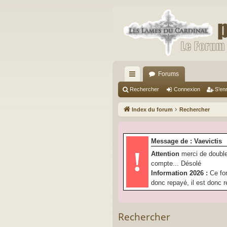
Forums
cc
Rechercher
Connexion
S’enr
ès
Index du forum
Rechercher
ra
pi
Message de : Vaevictis
de
!
Attention
merci de double
compte... Désolé
Information 2026 :
Ce fo
donc repayé, il est donc r
Rechercher