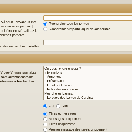
ouvé et un
-
devant un mot
Rechercher tous les termes
de mots séparés par des
|
Rechercher n’importe lequel de ces termes
it être trouvé. Utilisez le
erches partielles.
ur des recherches partielles.
(s)quel(s) vous souhaitez
s sont automatiquement
 ci-dessous « Rechercher
Oui
Non
Titres et messages
Messages uniquement
Titres uniquement
Premier message des sujets uniquement