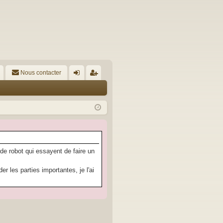
Nous contacter
A
on
’e
ne
nr
xi
eg
on
ist
re
 de robot qui essayent de faire un
r
 les parties importantes, je l'ai