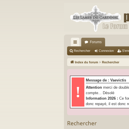
Forums
cc
Rechercher
Connexion
S’enr
ès
Index du forum
Rechercher
ra
pi
Message de : Vaevictis
de
!
Attention
merci de double
compte... Désolé
Information 2026 :
Ce fo
donc repayé, il est donc r
Rechercher