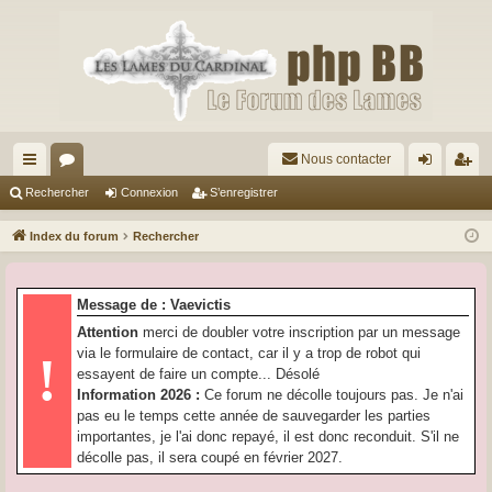
Nous contacter
cc
or
on
’e
Rechercher
Connexion
S’enregistrer
ès
u
ne
nr
Index du forum
Rechercher
ra
m
xi
eg
pi
s
on
ist
Message de : Vaevictis
de
re
Attention
merci de doubler votre inscription par un message
via le formulaire de contact, car il y a trop de robot qui
!
r
essayent de faire un compte... Désolé
Information 2026 :
Ce forum ne décolle toujours pas. Je n'ai
pas eu le temps cette année de sauvegarder les parties
importantes, je l'ai donc repayé, il est donc reconduit. S'il ne
décolle pas, il sera coupé en février 2027.