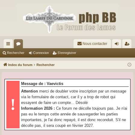
Nous contacter
cc
or
on
’e
Rechercher
Connexion
S’enregistrer
ès
u
ne
nr
Index du forum
Rechercher
ra
m
xi
eg
pi
s
on
ist
Message de : Vaevictis
de
re
Attention
merci de doubler votre inscription par un message
via le formulaire de contact, car il y a trop de robot qui
!
r
essayent de faire un compte... Désolé
Information 2026 :
Ce forum ne décolle toujours pas. Je n'ai
pas eu le temps cette année de sauvegarder les parties
importantes, je l'ai donc repayé, il est donc reconduit. S'il ne
décolle pas, il sera coupé en février 2027.