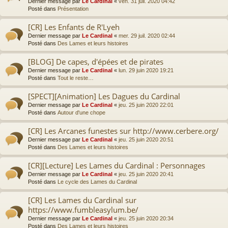
Dernier message par
Le Cardinal
«
ven. 31 juil. 2020 04:42
Posté dans
Présentation
[CR] Les Enfants de R'Lyeh
Dernier message par
Le Cardinal
«
mer. 29 juil. 2020 02:44
Posté dans
Des Lames et leurs histoires
[BLOG] De capes, d'épées et de pirates
Dernier message par
Le Cardinal
«
lun. 29 juin 2020 19:21
Posté dans
Tout le reste…
[SPECT][Animation] Les Dagues du Cardinal
Dernier message par
Le Cardinal
«
jeu. 25 juin 2020 22:01
Posté dans
Autour d'une chope
[CR] Les Arcanes funestes sur http://www.cerbere.org/
Dernier message par
Le Cardinal
«
jeu. 25 juin 2020 20:51
Posté dans
Des Lames et leurs histoires
[CR][Lecture] Les Lames du Cardinal : Personnages
Dernier message par
Le Cardinal
«
jeu. 25 juin 2020 20:41
Posté dans
Le cycle des Lames du Cardinal
[CR] Les Lames du Cardinal sur
https://www.fumbleasylum.be/
Dernier message par
Le Cardinal
«
jeu. 25 juin 2020 20:34
Posté dans
Des Lames et leurs histoires