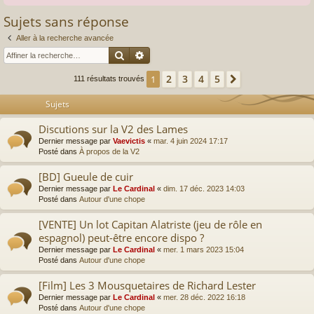
Sujets sans réponse
Aller à la recherche avancée
Rechercher
Recherche avancée
2
3
4
5
1
Suivante
111 résultats trouvés
Sujets
Discutions sur la V2 des Lames
Dernier message par
Vaevictis
«
mar. 4 juin 2024 17:17
Posté dans
À propos de la V2
[BD] Gueule de cuir
Dernier message par
Le Cardinal
«
dim. 17 déc. 2023 14:03
Posté dans
Autour d'une chope
[VENTE] Un lot Capitan Alatriste (jeu de rôle en
espagnol) peut-être encore dispo ?
Dernier message par
Le Cardinal
«
mer. 1 mars 2023 15:04
Posté dans
Autour d'une chope
[Film] Les 3 Mousquetaires de Richard Lester
Dernier message par
Le Cardinal
«
mer. 28 déc. 2022 16:18
Posté dans
Autour d'une chope