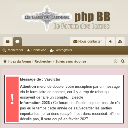
Nous contacter
cc
or
on
’e
Rechercher
Connexion
S’enregistrer
ès
u
ne
nr
R
Index du forum
Rechercher
Sujets sans réponse
ra
m
xi
eg
e
c
pi
s
on
ist
Message de : Vaevictis
h
de
re
Attention
merci de doubler votre inscription par un message
e
via le formulaire de contact, car il y a trop de robot qui
!
r
r
essayent de faire un compte... Désolé
c
Information 2026 :
Ce forum ne décolle toujours pas. Je n'ai
h
pas eu le temps cette année de sauvegarder les parties
e
importantes, je l'ai donc repayé, il est donc reconduit. S'il ne
r
décolle pas, il sera coupé en février 2027.