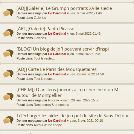
[ADJ][Galerie] Le Grümph portraits XVIIe siècle
Dernier message par
Le Cardinal
«
ven. 6 mai 2022 21:49
Posté dans
Galeries
[ART][Galerie] Pablo Picasso
Dernier message par
Le Cardinal
«
jeu. 5 mai 2022 01:45
Posté dans
Galeries
[BLOG] Un blog de JdR pouvant servir d'inspi
Dernier message par
Le Cardinal
«
jeu. 5 mai 2022 01:34
Posté dans
Tout le reste…
[ADJ] Carte Le Paris des Mousquetaires
Dernier message par
Le Cardinal
«
ven. 29 avr. 2022 14:50
Posté dans
Tout le reste…
[CHR MJ] D anciens joueurs à la recherche d un MJ
autour de Montpellier
Dernier message par
Roccox
«
sam. 29 janv. 2022 15:56
Posté dans
Rencontres & annonces
Télécharger les aides de jeu pdf du site de Sans-Détour
Dernier message par
Le Cardinal
«
sam. 3 avr. 2021 00:10
Posté dans
Autour d'une chope