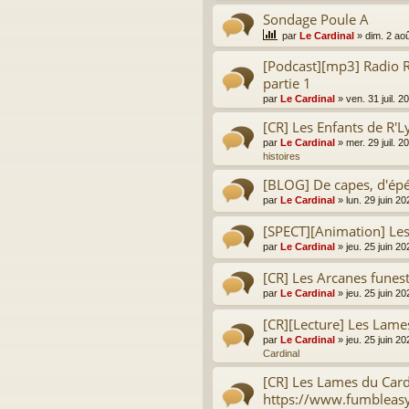
Sondage Poule A
par
Le Cardinal
»
dim. 2 ao
[Podcast][mp3] Radio R
partie 1
par
Le Cardinal
»
ven. 31 juil. 
[CR] Les Enfants de R'L
par
Le Cardinal
»
mer. 29 juil. 
histoires
[BLOG] De capes, d'épé
par
Le Cardinal
»
lun. 29 juin 2
[SPECT][Animation] Le
par
Le Cardinal
»
jeu. 25 juin 2
[CR] Les Arcanes funes
par
Le Cardinal
»
jeu. 25 juin 2
[CR][Lecture] Les Lame
par
Le Cardinal
»
jeu. 25 juin 2
Cardinal
[CR] Les Lames du Card
https://www.fumbleas