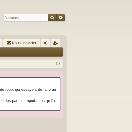
Rechercher
Recherche avancée
Nous contacter
A
on
’e
ne
nr
xi
eg
on
ist
re
 de robot qui essayent de faire un
r
 les parties importantes, je l'ai