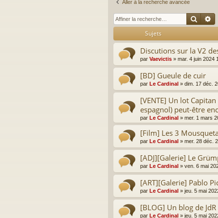
Aller à la recherche avancée
Reche
R
Sujets
Discutions sur la V2 d
par
Vaevictis
»
mar. 4 juin 2024 
[BD] Gueule de cuir
par
Le Cardinal
»
dim. 17 déc. 
[VENTE] Un lot Capitan A
espagnol) peut-être enc
par
Le Cardinal
»
mer. 1 mars 2
[Film] Les 3 Mousqueta
par
Le Cardinal
»
mer. 28 déc. 
[ADJ][Galerie] Le Grümp
par
Le Cardinal
»
ven. 6 mai 20
[ART][Galerie] Pablo Pi
par
Le Cardinal
»
jeu. 5 mai 202
[BLOG] Un blog de JdR 
par
Le Cardinal
»
jeu. 5 mai 202