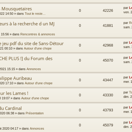
es Mousquetaires
par
L
0
42226
ven. 
2022 14:50
» dans
Tout le reste…
eurs à la recherche d un MJ
par
R
0
41881
sam. 
 15:56
» dans
Rencontres & annonces
e jeu pdf du site de Sans-Détour
par
L
0
42968
sam. 
021 00:10
» dans
Autour d'une chope
CHE PLUS !] du Forum des
par
L
0
45070
sam. 
 2021 15:15
» dans
Annonces
ilippe Auribeau
par
L
0
43447
mer. 
2020 17:10
» dans
Autour d'une chope
ur les Lames !
par
Ta
0
43330
dim. 
0 19:07
» dans
Autour d'une chope
du Cardinal
par
L
0
43793
mer. 
2020 06:38
» dans
Présentation
par
L
0
45079
dim. 
ût 2020 04:17
» dans
Annonces