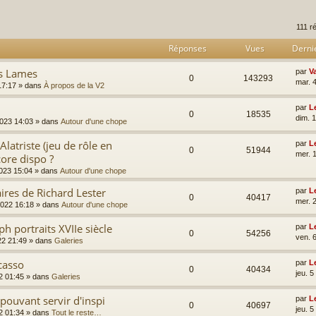
rcher
echerche avancée
111 r
Réponses
Vues
Derni
es Lames
par
V
0
143293
mar. 4
17:17
» dans
À propos de la V2
par
L
0
18535
dim. 
2023 14:03
» dans
Autour d'une chope
latriste (jeu de rôle en
par
L
0
51944
mer. 
ore dispo ?
023 15:04
» dans
Autour d'une chope
ires de Richard Lester
par
L
0
40417
mer. 
2022 16:18
» dans
Autour d'une chope
h portraits XVIIe siècle
par
L
0
54256
ven. 
22 21:49
» dans
Galeries
casso
par
L
0
40434
jeu. 
2 01:45
» dans
Galeries
pouvant servir d'inspi
par
L
0
40697
jeu. 
2 01:34
» dans
Tout le reste…