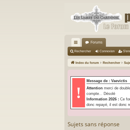
Forums
cc
Rechercher
Connexion
S’enr
ès
Index du forum
Rechercher
Suj
ra
pi
Message de : Vaevictis
de
!
Attention
merci de double
compte... Désolé
Information 2026 :
Ce fo
donc repayé, il est donc r
Sujets sans réponse