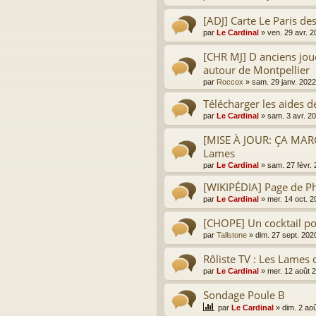
[ADJ] Carte Le Paris d
par
Le Cardinal
»
ven. 29 avr. 
[CHR MJ] D anciens jou
autour de Montpellier
par
Roccox
»
sam. 29 janv. 2022
Télécharger les aides d
par
Le Cardinal
»
sam. 3 avr. 2
[MISE À JOUR: ÇA MAR
Lames
par
Le Cardinal
»
sam. 27 févr.
[WIKIPÉDIA] Page de Ph
par
Le Cardinal
»
mer. 14 oct. 
[CHOPE] Un cocktail po
par
Tallstone
»
dim. 27 sept. 202
Rôliste TV : Les Lames 
par
Le Cardinal
»
mer. 12 août 
Sondage Poule B
par
Le Cardinal
»
dim. 2 ao