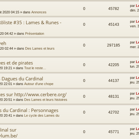
par
L
0
45782
dim. 
ût 2020 04:15
» dans
Annonces
ôliste #35 : Lames & Runes -
par
L
0
45143
ven. 3
2020 04:42
» dans
Présentation
yeh
par
L
0
297185
mer. 2
2020 02:44
» dans
Des Lames et leurs
es et de pirates
par
L
0
42205
lun. 2
020 19:21
» dans
Tout le reste…
s Dagues du Cardinal
par
L
0
44137
jeu. 2
020 22:01
» dans
Autour d'une chope
tes sur http://www.cerbere.org/
par
L
0
48131
jeu. 2
020 20:51
» dans
Des Lames et leurs histoires
s du Cardinal : Personnages
par
L
0
42702
jeu. 2
020 20:41
» dans
Le cycle des Lames du
inal sur
par
L
0
45771
jeu. 2
ylum.be/