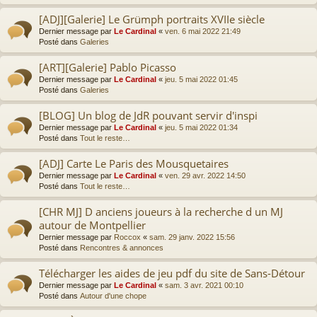
[ADJ][Galerie] Le Grümph portraits XVIIe siècle
Dernier message par
Le Cardinal
«
ven. 6 mai 2022 21:49
Posté dans
Galeries
[ART][Galerie] Pablo Picasso
Dernier message par
Le Cardinal
«
jeu. 5 mai 2022 01:45
Posté dans
Galeries
[BLOG] Un blog de JdR pouvant servir d'inspi
Dernier message par
Le Cardinal
«
jeu. 5 mai 2022 01:34
Posté dans
Tout le reste…
[ADJ] Carte Le Paris des Mousquetaires
Dernier message par
Le Cardinal
«
ven. 29 avr. 2022 14:50
Posté dans
Tout le reste…
[CHR MJ] D anciens joueurs à la recherche d un MJ
autour de Montpellier
Dernier message par
Roccox
«
sam. 29 janv. 2022 15:56
Posté dans
Rencontres & annonces
Télécharger les aides de jeu pdf du site de Sans-Détour
Dernier message par
Le Cardinal
«
sam. 3 avr. 2021 00:10
Posté dans
Autour d'une chope