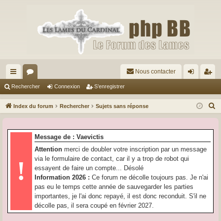
Nous contacter
cc
or
on
’e
Rechercher
Connexion
S’enregistrer
ès
u
ne
nr
R
Index du forum
Rechercher
Sujets sans réponse
ra
m
xi
eg
e
c
pi
s
on
ist
Message de : Vaevictis
h
de
re
Attention
merci de doubler votre inscription par un message
e
via le formulaire de contact, car il y a trop de robot qui
!
r
r
essayent de faire un compte... Désolé
c
Information 2026 :
Ce forum ne décolle toujours pas. Je n'ai
h
pas eu le temps cette année de sauvegarder les parties
e
importantes, je l'ai donc repayé, il est donc reconduit. S'il ne
r
décolle pas, il sera coupé en février 2027.