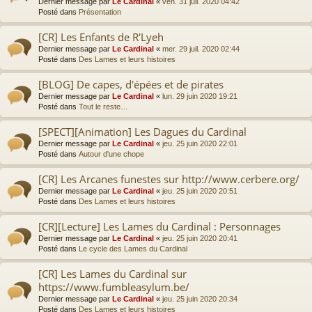
Dernier message par
Le Cardinal
«
ven. 31 juil. 2020 04:42
Posté dans
Présentation
[CR] Les Enfants de R'Lyeh
Dernier message par
Le Cardinal
«
mer. 29 juil. 2020 02:44
Posté dans
Des Lames et leurs histoires
[BLOG] De capes, d'épées et de pirates
Dernier message par
Le Cardinal
«
lun. 29 juin 2020 19:21
Posté dans
Tout le reste…
[SPECT][Animation] Les Dagues du Cardinal
Dernier message par
Le Cardinal
«
jeu. 25 juin 2020 22:01
Posté dans
Autour d'une chope
[CR] Les Arcanes funestes sur http://www.cerbere.org/
Dernier message par
Le Cardinal
«
jeu. 25 juin 2020 20:51
Posté dans
Des Lames et leurs histoires
[CR][Lecture] Les Lames du Cardinal : Personnages
Dernier message par
Le Cardinal
«
jeu. 25 juin 2020 20:41
Posté dans
Le cycle des Lames du Cardinal
[CR] Les Lames du Cardinal sur
https://www.fumbleasylum.be/
Dernier message par
Le Cardinal
«
jeu. 25 juin 2020 20:34
Posté dans
Des Lames et leurs histoires