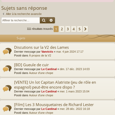
Sujets sans réponse
Aller à la recherche avancée
Rechercher
Recherche avancée
2
3
4
5
1
Suivante
111 résultats trouvés
Sujets
Discutions sur la V2 des Lames
Dernier message par
Vaevictis
«
mar. 4 juin 2024 17:17
Posté dans
À propos de la V2
[BD] Gueule de cuir
Dernier message par
Le Cardinal
«
dim. 17 déc. 2023 14:03
Posté dans
Autour d'une chope
[VENTE] Un lot Capitan Alatriste (jeu de rôle en
espagnol) peut-être encore dispo ?
Dernier message par
Le Cardinal
«
mer. 1 mars 2023 15:04
Posté dans
Autour d'une chope
[Film] Les 3 Mousquetaires de Richard Lester
Dernier message par
Le Cardinal
«
mer. 28 déc. 2022 16:18
Posté dans
Autour d'une chope