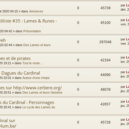
par
L
0
45739
dim. 
ût 2020 04:15
» dans
Annonces
ôliste #35 : Lames & Runes -
par
L
0
45100
ven. 3
2020 04:42
» dans
Présentation
yeh
par
L
0
297048
mer. 2
2020 02:44
» dans
Des Lames et leurs
es et de pirates
par
L
0
42164
lun. 2
020 19:21
» dans
Tout le reste…
s Dagues du Cardinal
par
L
0
44090
jeu. 2
020 22:01
» dans
Autour d'une chope
tes sur http://www.cerbere.org/
par
L
0
48078
jeu. 2
020 20:51
» dans
Des Lames et leurs histoires
s du Cardinal : Personnages
par
L
0
42657
jeu. 2
020 20:41
» dans
Le cycle des Lames du
inal sur
par
L
0
45726
jeu. 2
ylum.be/