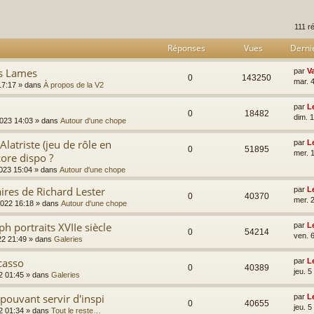
rcher
echerche avancée
111 r
Réponses
Vues
Derni
es Lames
par
V
0
143250
mar. 4
17:17
» dans
À propos de la V2
par
L
0
18482
dim. 
2023 14:03
» dans
Autour d'une chope
latriste (jeu de rôle en
par
L
0
51895
mer. 
ore dispo ?
023 15:04
» dans
Autour d'une chope
ires de Richard Lester
par
L
0
40370
mer. 
2022 16:18
» dans
Autour d'une chope
h portraits XVIIe siècle
par
L
0
54214
ven. 
22 21:49
» dans
Galeries
casso
par
L
0
40389
jeu. 
2 01:45
» dans
Galeries
pouvant servir d'inspi
par
L
0
40655
jeu. 
2 01:34
» dans
Tout le reste…