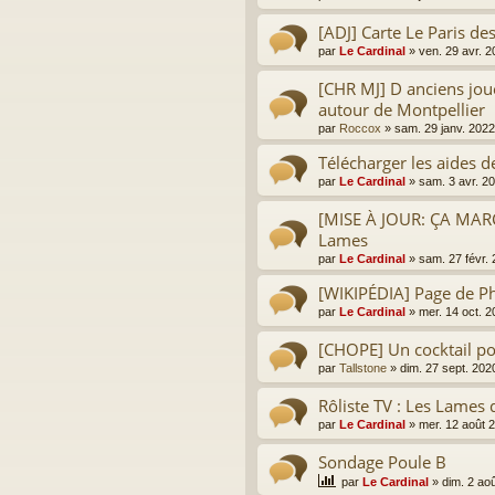
[ADJ] Carte Le Paris d
par
Le Cardinal
»
ven. 29 avr. 
[CHR MJ] D anciens jou
autour de Montpellier
par
Roccox
»
sam. 29 janv. 2022
Télécharger les aides d
par
Le Cardinal
»
sam. 3 avr. 2
[MISE À JOUR: ÇA MAR
Lames
par
Le Cardinal
»
sam. 27 févr.
[WIKIPÉDIA] Page de Ph
par
Le Cardinal
»
mer. 14 oct. 
[CHOPE] Un cocktail po
par
Tallstone
»
dim. 27 sept. 202
Rôliste TV : Les Lames 
par
Le Cardinal
»
mer. 12 août 
Sondage Poule B
par
Le Cardinal
»
dim. 2 ao