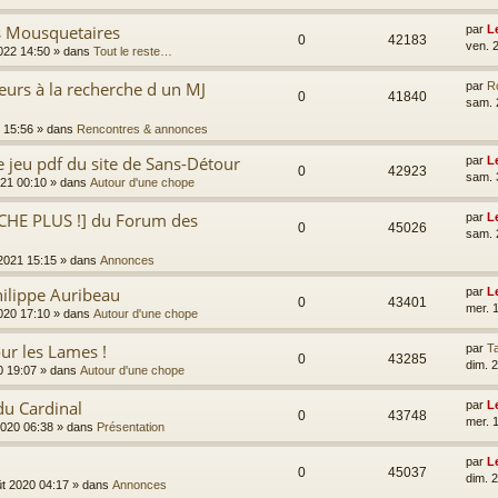
es Mousquetaires
par
L
0
42183
ven. 
2022 14:50
» dans
Tout le reste…
eurs à la recherche d un MJ
par
R
0
41840
sam. 
 15:56
» dans
Rencontres & annonces
e jeu pdf du site de Sans-Détour
par
L
0
42923
sam. 
021 00:10
» dans
Autour d'une chope
CHE PLUS !] du Forum des
par
L
0
45026
sam. 
 2021 15:15
» dans
Annonces
ilippe Auribeau
par
L
0
43401
mer. 
2020 17:10
» dans
Autour d'une chope
ur les Lames !
par
Ta
0
43285
dim. 
0 19:07
» dans
Autour d'une chope
du Cardinal
par
L
0
43748
mer. 
2020 06:38
» dans
Présentation
par
L
0
45037
dim. 
ût 2020 04:17
» dans
Annonces