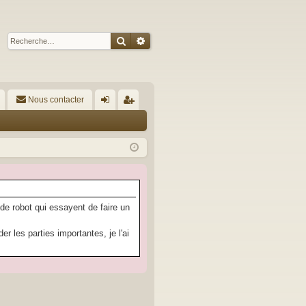
Rechercher
Recherche avancée
Nous contacter
A
on
’e
ne
nr
xi
eg
on
ist
re
 de robot qui essayent de faire un
r
 les parties importantes, je l'ai