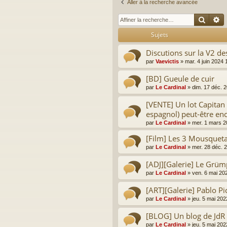
Aller à la recherche avancée
Reche
R
Sujets
Discutions sur la V2 d
par
Vaevictis
»
mar. 4 juin 2024 
[BD] Gueule de cuir
par
Le Cardinal
»
dim. 17 déc. 
[VENTE] Un lot Capitan A
espagnol) peut-être enc
par
Le Cardinal
»
mer. 1 mars 2
[Film] Les 3 Mousqueta
par
Le Cardinal
»
mer. 28 déc. 
[ADJ][Galerie] Le Grümp
par
Le Cardinal
»
ven. 6 mai 20
[ART][Galerie] Pablo Pi
par
Le Cardinal
»
jeu. 5 mai 202
[BLOG] Un blog de JdR 
par
Le Cardinal
»
jeu. 5 mai 202