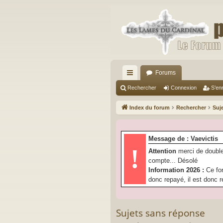
Forums
cc
Rechercher
Connexion
S’enr
ès
Index du forum
Rechercher
Suj
ra
pi
Message de : Vaevictis
de
!
Attention
merci de double
compte... Désolé
Information 2026 :
Ce fo
donc repayé, il est donc r
Sujets sans réponse