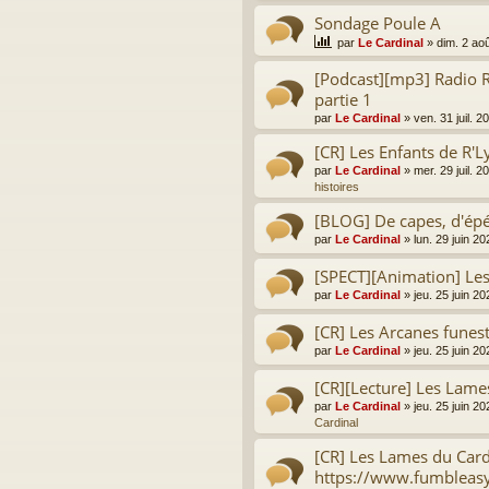
Sondage Poule A
par
Le Cardinal
»
dim. 2 ao
[Podcast][mp3] Radio R
partie 1
par
Le Cardinal
»
ven. 31 juil. 
[CR] Les Enfants de R'L
par
Le Cardinal
»
mer. 29 juil. 
histoires
[BLOG] De capes, d'épé
par
Le Cardinal
»
lun. 29 juin 2
[SPECT][Animation] Le
par
Le Cardinal
»
jeu. 25 juin 2
[CR] Les Arcanes funes
par
Le Cardinal
»
jeu. 25 juin 2
[CR][Lecture] Les Lame
par
Le Cardinal
»
jeu. 25 juin 2
Cardinal
[CR] Les Lames du Card
https://www.fumbleas