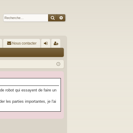
Rechercher
Recherche avancée
Nous contacter
A
on
’e
ne
nr
xi
eg
on
ist
re
 de robot qui essayent de faire un
r
 les parties importantes, je l'ai