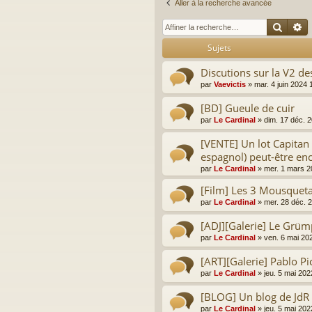
Aller à la recherche avancée
Reche
R
Sujets
Discutions sur la V2 d
par
Vaevictis
»
mar. 4 juin 2024 
[BD] Gueule de cuir
par
Le Cardinal
»
dim. 17 déc. 
[VENTE] Un lot Capitan A
espagnol) peut-être enc
par
Le Cardinal
»
mer. 1 mars 2
[Film] Les 3 Mousqueta
par
Le Cardinal
»
mer. 28 déc. 
[ADJ][Galerie] Le Grümp
par
Le Cardinal
»
ven. 6 mai 20
[ART][Galerie] Pablo Pi
par
Le Cardinal
»
jeu. 5 mai 202
[BLOG] Un blog de JdR 
par
Le Cardinal
»
jeu. 5 mai 202