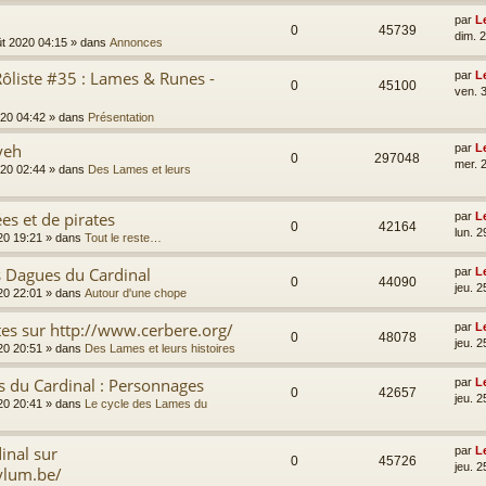
par
L
0
45739
dim. 
ût 2020 04:15
» dans
Annonces
ôliste #35 : Lames & Runes -
par
L
0
45100
ven. 3
2020 04:42
» dans
Présentation
yeh
par
L
0
297048
mer. 2
2020 02:44
» dans
Des Lames et leurs
es et de pirates
par
L
0
42164
lun. 2
020 19:21
» dans
Tout le reste…
s Dagues du Cardinal
par
L
0
44090
jeu. 2
020 22:01
» dans
Autour d'une chope
tes sur http://www.cerbere.org/
par
L
0
48078
jeu. 2
020 20:51
» dans
Des Lames et leurs histoires
s du Cardinal : Personnages
par
L
0
42657
jeu. 2
020 20:41
» dans
Le cycle des Lames du
inal sur
par
L
0
45726
jeu. 2
ylum.be/