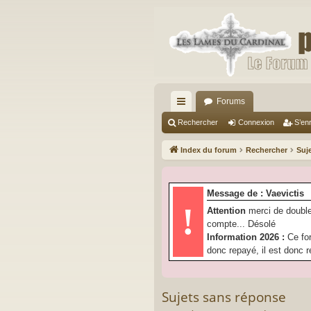
Forums
cc
Rechercher
Connexion
S’enr
ès
Index du forum
Rechercher
Suj
ra
pi
Message de : Vaevictis
de
!
Attention
merci de double
compte... Désolé
Information 2026 :
Ce fo
donc repayé, il est donc r
Sujets sans réponse