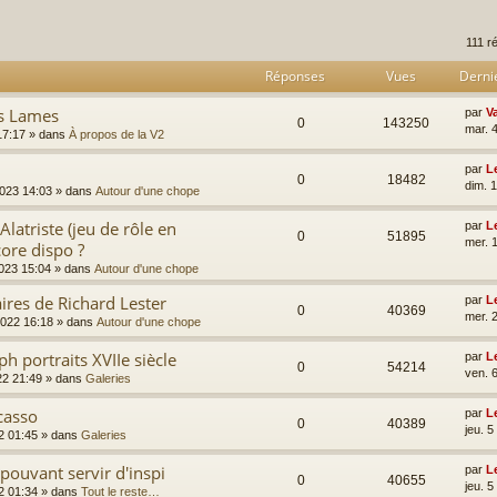
rcher
echerche avancée
111 r
Réponses
Vues
Derni
es Lames
par
V
0
143250
mar. 4
17:17
» dans
À propos de la V2
par
L
0
18482
dim. 
2023 14:03
» dans
Autour d'une chope
latriste (jeu de rôle en
par
L
0
51895
mer. 
ore dispo ?
023 15:04
» dans
Autour d'une chope
ires de Richard Lester
par
L
0
40369
mer. 
2022 16:18
» dans
Autour d'une chope
h portraits XVIIe siècle
par
L
0
54214
ven. 
22 21:49
» dans
Galeries
casso
par
L
0
40389
jeu. 
2 01:45
» dans
Galeries
pouvant servir d'inspi
par
L
0
40655
jeu. 
2 01:34
» dans
Tout le reste…