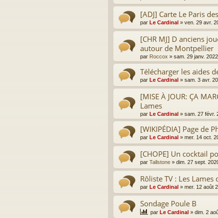
[ADJ] Carte Le Paris d
par
Le Cardinal
»
ven. 29 avr. 
[CHR MJ] D anciens jou
autour de Montpellier
par
Roccox
»
sam. 29 janv. 2022
Télécharger les aides d
par
Le Cardinal
»
sam. 3 avr. 2
[MISE À JOUR: ÇA MAR
Lames
par
Le Cardinal
»
sam. 27 févr.
[WIKIPÉDIA] Page de Ph
par
Le Cardinal
»
mer. 14 oct. 
[CHOPE] Un cocktail po
par
Tallstone
»
dim. 27 sept. 202
Rôliste TV : Les Lames 
par
Le Cardinal
»
mer. 12 août 
Sondage Poule B
par
Le Cardinal
»
dim. 2 ao