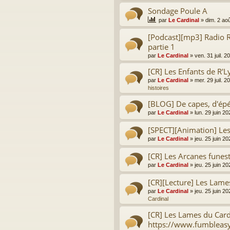
Sondage Poule A
par
Le Cardinal
»
dim. 2 ao
[Podcast][mp3] Radio R
partie 1
par
Le Cardinal
»
ven. 31 juil. 
[CR] Les Enfants de R'L
par
Le Cardinal
»
mer. 29 juil. 
histoires
[BLOG] De capes, d'épé
par
Le Cardinal
»
lun. 29 juin 2
[SPECT][Animation] Le
par
Le Cardinal
»
jeu. 25 juin 2
[CR] Les Arcanes funes
par
Le Cardinal
»
jeu. 25 juin 2
[CR][Lecture] Les Lame
par
Le Cardinal
»
jeu. 25 juin 2
Cardinal
[CR] Les Lames du Card
https://www.fumbleas