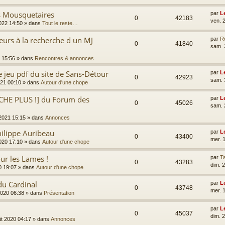
es Mousquetaires
par
L
0
42183
ven. 
2022 14:50
» dans
Tout le reste…
eurs à la recherche d un MJ
par
R
0
41840
sam. 
 15:56
» dans
Rencontres & annonces
e jeu pdf du site de Sans-Détour
par
L
0
42923
sam. 
021 00:10
» dans
Autour d'une chope
CHE PLUS !] du Forum des
par
L
0
45026
sam. 
 2021 15:15
» dans
Annonces
ilippe Auribeau
par
L
0
43400
mer. 
2020 17:10
» dans
Autour d'une chope
ur les Lames !
par
Ta
0
43283
dim. 
0 19:07
» dans
Autour d'une chope
du Cardinal
par
L
0
43748
mer. 
2020 06:38
» dans
Présentation
par
L
0
45037
dim. 
ût 2020 04:17
» dans
Annonces