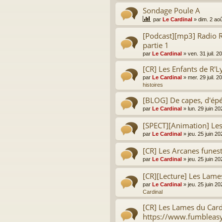
Sondage Poule A
par
Le Cardinal
»
dim. 2 ao
[Podcast][mp3] Radio R
partie 1
par
Le Cardinal
»
ven. 31 juil. 
[CR] Les Enfants de R'L
par
Le Cardinal
»
mer. 29 juil. 
histoires
[BLOG] De capes, d'épé
par
Le Cardinal
»
lun. 29 juin 2
[SPECT][Animation] Le
par
Le Cardinal
»
jeu. 25 juin 2
[CR] Les Arcanes funes
par
Le Cardinal
»
jeu. 25 juin 2
[CR][Lecture] Les Lame
par
Le Cardinal
»
jeu. 25 juin 2
Cardinal
[CR] Les Lames du Card
https://www.fumbleas