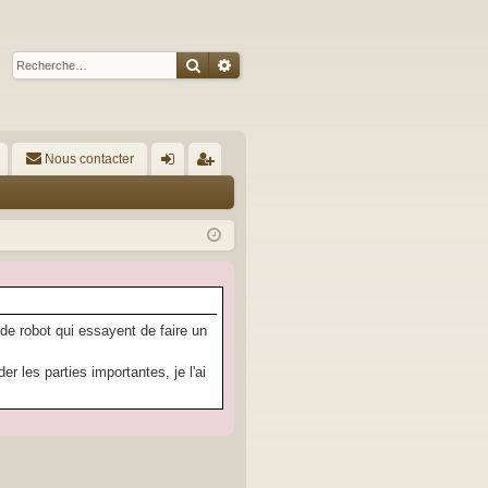
Rechercher
Recherche avancée
Nous contacter
A
on
’e
ne
nr
xi
eg
on
ist
re
 de robot qui essayent de faire un
r
 les parties importantes, je l'ai