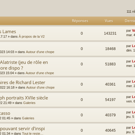
rcher
echerche avancée
111 r
Réponses
Vues
Derni
es Lames
par
V
0
143231
mar. 4
17:17
» dans
À propos de la V2
par
L
0
18468
dim. 
2023 14:03
» dans
Autour d'une chope
latriste (jeu de rôle en
par
L
0
51883
mer. 
ore dispo ?
023 15:04
» dans
Autour d'une chope
ires de Richard Lester
par
L
0
40361
mer. 
2022 16:18
» dans
Autour d'une chope
h portraits XVIIe siècle
par
L
0
54197
ven. 
22 21:49
» dans
Galeries
casso
par
L
0
40379
jeu. 
2 01:45
» dans
Galeries
pouvant servir d'inspi
par
L
0
40645
jeu. 
2 01:34
» dans
Tout le reste…