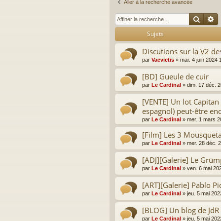
Aller à la recherche avancée
Reche
R
Sujets
Discutions sur la V2 d
par
Vaevictis
»
mar. 4 juin 2024 
[BD] Gueule de cuir
par
Le Cardinal
»
dim. 17 déc. 
[VENTE] Un lot Capitan A
espagnol) peut-être enc
par
Le Cardinal
»
mer. 1 mars 2
[Film] Les 3 Mousqueta
par
Le Cardinal
»
mer. 28 déc. 
[ADJ][Galerie] Le Grümp
par
Le Cardinal
»
ven. 6 mai 20
[ART][Galerie] Pablo Pi
par
Le Cardinal
»
jeu. 5 mai 202
[BLOG] Un blog de JdR 
par
Le Cardinal
»
jeu. 5 mai 202