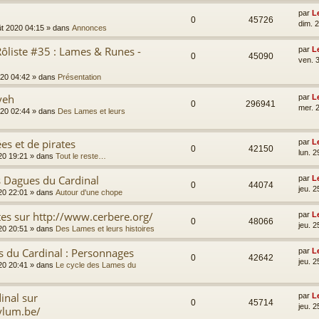
par
L
0
45726
dim. 
ût 2020 04:15
» dans
Annonces
ôliste #35 : Lames & Runes -
par
L
0
45090
ven. 3
2020 04:42
» dans
Présentation
yeh
par
L
0
296941
mer. 2
2020 02:44
» dans
Des Lames et leurs
es et de pirates
par
L
0
42150
lun. 2
020 19:21
» dans
Tout le reste…
s Dagues du Cardinal
par
L
0
44074
jeu. 2
020 22:01
» dans
Autour d'une chope
tes sur http://www.cerbere.org/
par
L
0
48066
jeu. 2
020 20:51
» dans
Des Lames et leurs histoires
s du Cardinal : Personnages
par
L
0
42642
jeu. 2
020 20:41
» dans
Le cycle des Lames du
inal sur
par
L
0
45714
jeu. 2
ylum.be/