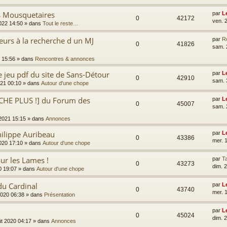
es Mousquetaires
par
L
0
42172
ven. 
2022 14:50
» dans
Tout le reste…
eurs à la recherche d un MJ
par
R
0
41826
sam. 
 15:56
» dans
Rencontres & annonces
e jeu pdf du site de Sans-Détour
par
L
0
42910
sam. 
021 00:10
» dans
Autour d'une chope
CHE PLUS !] du Forum des
par
L
0
45007
sam. 
 2021 15:15
» dans
Annonces
ilippe Auribeau
par
L
0
43386
mer. 
2020 17:10
» dans
Autour d'une chope
ur les Lames !
par
Ta
0
43273
dim. 
0 19:07
» dans
Autour d'une chope
du Cardinal
par
L
0
43740
mer. 
2020 06:38
» dans
Présentation
par
L
0
45024
dim. 
ût 2020 04:17
» dans
Annonces