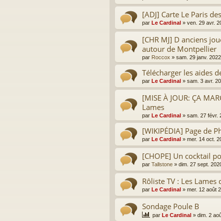
[ADJ] Carte Le Paris d
par
Le Cardinal
»
ven. 29 avr. 
[CHR MJ] D anciens jou
autour de Montpellier
par
Roccox
»
sam. 29 janv. 2022
Télécharger les aides d
par
Le Cardinal
»
sam. 3 avr. 2
[MISE À JOUR: ÇA MAR
Lames
par
Le Cardinal
»
sam. 27 févr.
[WIKIPÉDIA] Page de Ph
par
Le Cardinal
»
mer. 14 oct. 
[CHOPE] Un cocktail po
par
Tallstone
»
dim. 27 sept. 202
Rôliste TV : Les Lames 
par
Le Cardinal
»
mer. 12 août 
Sondage Poule B
par
Le Cardinal
»
dim. 2 ao