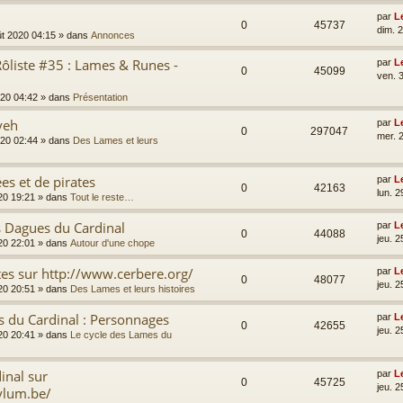
par
L
0
45737
dim. 
ût 2020 04:15
» dans
Annonces
ôliste #35 : Lames & Runes -
par
L
0
45099
ven. 3
2020 04:42
» dans
Présentation
yeh
par
L
0
297047
mer. 2
2020 02:44
» dans
Des Lames et leurs
es et de pirates
par
L
0
42163
lun. 2
020 19:21
» dans
Tout le reste…
s Dagues du Cardinal
par
L
0
44088
jeu. 2
020 22:01
» dans
Autour d'une chope
tes sur http://www.cerbere.org/
par
L
0
48077
jeu. 2
020 20:51
» dans
Des Lames et leurs histoires
s du Cardinal : Personnages
par
L
0
42655
jeu. 2
020 20:41
» dans
Le cycle des Lames du
inal sur
par
L
0
45725
jeu. 2
ylum.be/