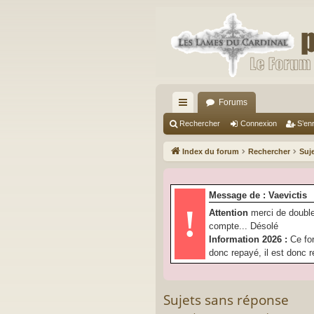
Forums
cc
Rechercher
Connexion
S’enr
ès
Index du forum
Rechercher
Suj
ra
pi
Message de : Vaevictis
de
!
Attention
merci de double
compte... Désolé
Information 2026 :
Ce fo
donc repayé, il est donc r
Sujets sans réponse