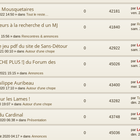
es Mousquetaires
par
L
0
42181
ven. 
2022 14:50
» dans
Tout le reste…
eurs à la recherche d un MJ
par
R
0
41840
sam. 
 15:56
» dans
Rencontres & annonces
e jeu pdf du site de Sans-Détour
par
L
0
42922
sam. 
021 00:10
» dans
Autour d'une chope
CHE PLUS !] du Forum des
par
L
0
45026
sam. 
 2021 15:15
» dans
Annonces
ilippe Auribeau
par
L
0
43400
mer. 
2020 17:10
» dans
Autour d'une chope
ur les Lames !
par
Ta
0
43282
dim. 
0 19:07
» dans
Autour d'une chope
du Cardinal
par
L
0
43748
mer. 
2020 06:38
» dans
Présentation
par
L
0
45036
dim. 
ût 2020 04:17
» dans
Annonces