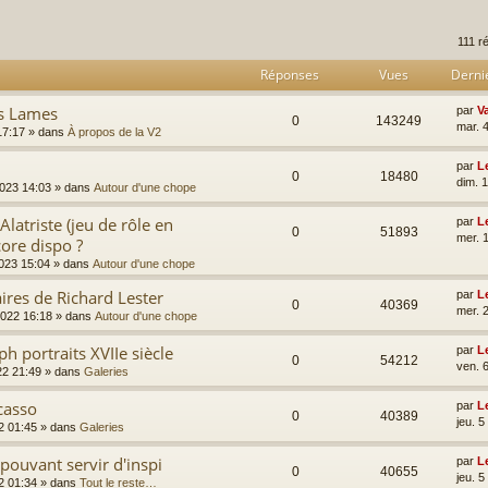
rcher
echerche avancée
111 r
Réponses
Vues
Derni
es Lames
par
V
0
143249
mar. 4
17:17
» dans
À propos de la V2
par
L
0
18480
dim. 
2023 14:03
» dans
Autour d'une chope
latriste (jeu de rôle en
par
L
0
51893
mer. 
ore dispo ?
023 15:04
» dans
Autour d'une chope
ires de Richard Lester
par
L
0
40369
mer. 
2022 16:18
» dans
Autour d'une chope
h portraits XVIIe siècle
par
L
0
54212
ven. 
22 21:49
» dans
Galeries
casso
par
L
0
40389
jeu. 
2 01:45
» dans
Galeries
pouvant servir d'inspi
par
L
0
40655
jeu. 
2 01:34
» dans
Tout le reste…