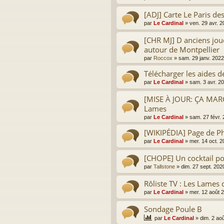
[ADJ] Carte Le Paris d
par
Le Cardinal
»
ven. 29 avr. 
[CHR MJ] D anciens jou
autour de Montpellier
par
Roccox
»
sam. 29 janv. 2022
Télécharger les aides d
par
Le Cardinal
»
sam. 3 avr. 2
[MISE À JOUR: ÇA MAR
Lames
par
Le Cardinal
»
sam. 27 févr.
[WIKIPÉDIA] Page de Ph
par
Le Cardinal
»
mer. 14 oct. 
[CHOPE] Un cocktail po
par
Tallstone
»
dim. 27 sept. 202
Rôliste TV : Les Lames 
par
Le Cardinal
»
mer. 12 août 
Sondage Poule B
par
Le Cardinal
»
dim. 2 ao