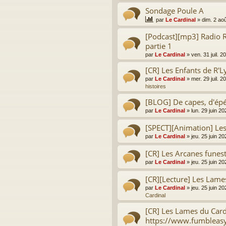
Sondage Poule A
par
Le Cardinal
»
dim. 2 ao
[Podcast][mp3] Radio R
partie 1
par
Le Cardinal
»
ven. 31 juil. 
[CR] Les Enfants de R'L
par
Le Cardinal
»
mer. 29 juil. 
histoires
[BLOG] De capes, d'épé
par
Le Cardinal
»
lun. 29 juin 2
[SPECT][Animation] Le
par
Le Cardinal
»
jeu. 25 juin 2
[CR] Les Arcanes funes
par
Le Cardinal
»
jeu. 25 juin 2
[CR][Lecture] Les Lame
par
Le Cardinal
»
jeu. 25 juin 2
Cardinal
[CR] Les Lames du Card
https://www.fumbleas