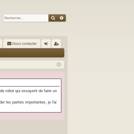
Rechercher
Recherche avancée
Nous contacter
A
on
’e
ne
nr
xi
eg
on
ist
re
 de robot qui essayent de faire un
r
 les parties importantes, je l'ai