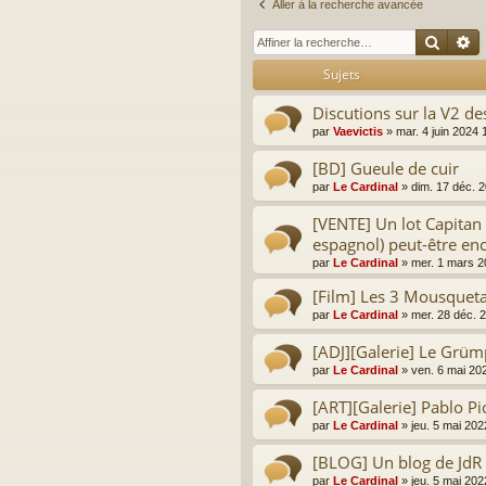
Aller à la recherche avancée
Reche
R
Sujets
Discutions sur la V2 d
par
Vaevictis
»
mar. 4 juin 2024 
[BD] Gueule de cuir
par
Le Cardinal
»
dim. 17 déc. 
[VENTE] Un lot Capitan A
espagnol) peut-être enc
par
Le Cardinal
»
mer. 1 mars 2
[Film] Les 3 Mousqueta
par
Le Cardinal
»
mer. 28 déc. 
[ADJ][Galerie] Le Grümp
par
Le Cardinal
»
ven. 6 mai 20
[ART][Galerie] Pablo Pi
par
Le Cardinal
»
jeu. 5 mai 202
[BLOG] Un blog de JdR 
par
Le Cardinal
»
jeu. 5 mai 202