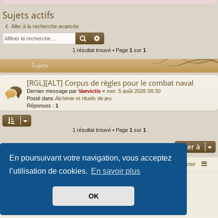
Sujets actifs
Aller à la recherche avancée
Rechercher
Recherche avancée
1 résultat trouvé • Page
1
sur
1
Sujets
[RGL][ALT] Corpus de règles pour le combat naval
Dernier message par
Vaevictis
«
mer. 5 août 2026 08:30
Posté dans
Alchimie et rituels de jeu
Réponses :
1
1 résultat trouvé • Page
1
sur
1
Aller à
En poursuivant votre navigation, vous acceptez
Index du forum
Nous contacter
l’utilisation de cookies.
En savoir plus
Développé par
phpBB
® Forum Software © phpBB Limited
Style par
Arty
- phpBB 3.3 par MrGaby
OK
Traduit par
phpBB-fr.com
Confidentialité
|
Conditions