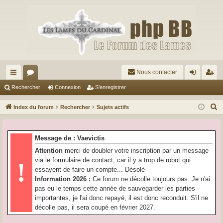
Nous contacter
cc
or
on
’e
Rechercher
Connexion
S’enregistrer
ès
u
ne
nr
R
Index du forum
Rechercher
Sujets actifs
ra
m
xi
eg
e
c
pi
s
on
ist
Message de : Vaevictis
h
de
re
Attention
merci de doubler votre inscription par un message
e
via le formulaire de contact, car il y a trop de robot qui
!
r
r
essayent de faire un compte... Désolé
c
Information 2026 :
Ce forum ne décolle toujours pas. Je n'ai
h
pas eu le temps cette année de sauvegarder les parties
e
importantes, je l'ai donc repayé, il est donc reconduit. S'il ne
r
décolle pas, il sera coupé en février 2027.