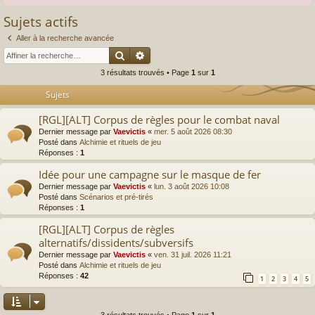
Sujets actifs
Aller à la recherche avancée
Rechercher
Recherche avancée
3 résultats trouvés • Page
1
sur
1
Sujets
[RGL][ALT] Corpus de règles pour le combat naval
Dernier message par
Vaevictis
«
mer. 5 août 2026 08:30
Posté dans
Alchimie et rituels de jeu
Réponses :
1
Idée pour une campagne sur le masque de fer
Dernier message par
Vaevictis
«
lun. 3 août 2026 10:08
Posté dans
Scénarios et pré-tirés
Réponses :
1
[RGL][ALT] Corpus de règles
alternatifs/dissidents/subversifs
Dernier message par
Vaevictis
«
ven. 31 juil. 2026 11:21
Posté dans
Alchimie et rituels de jeu
Réponses :
42
1
2
3
4
5