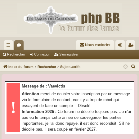
Nous contacter
cc
or
on
’e
Rechercher
Connexion
S’enregistrer
ès
u
ne
nr
R
Index du forum
Rechercher
Sujets actifs
ra
m
xi
eg
e
c
pi
s
on
ist
Message de : Vaevictis
h
de
re
Attention
merci de doubler votre inscription par un message
e
via le formulaire de contact, car il y a trop de robot qui
!
r
r
essayent de faire un compte... Désolé
c
Information 2026 :
Ce forum ne décolle toujours pas. Je n'ai
h
pas eu le temps cette année de sauvegarder les parties
e
importantes, je l'ai donc repayé, il est donc reconduit. S'il ne
r
décolle pas, il sera coupé en février 2027.