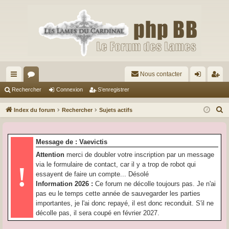
Nous contacter
cc
or
on
’e
Rechercher
Connexion
S’enregistrer
ès
u
ne
nr
R
Index du forum
Rechercher
Sujets actifs
ra
m
xi
eg
e
c
pi
s
on
ist
Message de : Vaevictis
h
de
re
Attention
merci de doubler votre inscription par un message
e
via le formulaire de contact, car il y a trop de robot qui
!
r
r
essayent de faire un compte... Désolé
c
Information 2026 :
Ce forum ne décolle toujours pas. Je n'ai
h
pas eu le temps cette année de sauvegarder les parties
e
importantes, je l'ai donc repayé, il est donc reconduit. S'il ne
r
décolle pas, il sera coupé en février 2027.