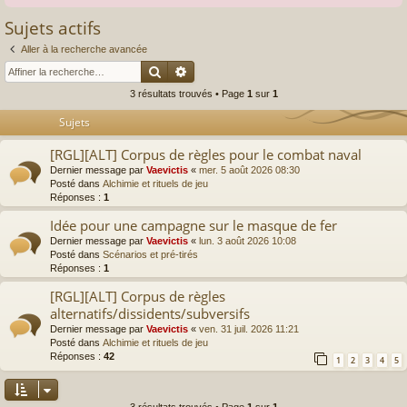
Sujets actifs
Aller à la recherche avancée
Rechercher
Recherche avancée
3 résultats trouvés • Page
1
sur
1
Sujets
[RGL][ALT] Corpus de règles pour le combat naval
Dernier message par
Vaevictis
«
mer. 5 août 2026 08:30
Posté dans
Alchimie et rituels de jeu
Réponses :
1
Idée pour une campagne sur le masque de fer
Dernier message par
Vaevictis
«
lun. 3 août 2026 10:08
Posté dans
Scénarios et pré-tirés
Réponses :
1
[RGL][ALT] Corpus de règles
alternatifs/dissidents/subversifs
Dernier message par
Vaevictis
«
ven. 31 juil. 2026 11:21
Posté dans
Alchimie et rituels de jeu
Réponses :
42
1
2
3
4
5