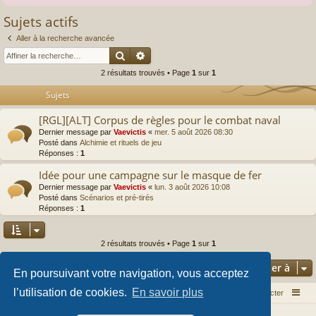
Sujets actifs
Aller à la recherche avancée
Rechercher
Recherche avancée
2 résultats trouvés • Page
1
sur
1
Sujets
[RGL][ALT] Corpus de règles pour le combat naval
Dernier message par
Vaevictis
«
mer. 5 août 2026 08:30
Posté dans
Alchimie et rituels de jeu
Réponses :
1
Idée pour une campagne sur le masque de fer
Dernier message par
Vaevictis
«
lun. 3 août 2026 10:08
Posté dans
Scénarios et pré-tirés
Réponses :
1
2 résultats trouvés • Page
1
sur
1
Aller à
En poursuivant votre navigation, vous acceptez
l’utilisation de cookies.
En savoir plus
Index du forum
Nous contacter
Développé par
phpBB
® Forum Software © phpBB Limited