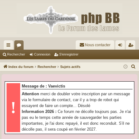
Nous contacter
cc
or
on
’e
Rechercher
Connexion
S’enregistrer
ès
u
ne
nr
R
Index du forum
Rechercher
Sujets actifs
ra
m
xi
eg
e
c
pi
s
on
ist
Message de : Vaevictis
h
de
re
Attention
merci de doubler votre inscription par un message
e
via le formulaire de contact, car il y a trop de robot qui
!
r
r
essayent de faire un compte... Désolé
c
Information 2026 :
Ce forum ne décolle toujours pas. Je n'ai
h
pas eu le temps cette année de sauvegarder les parties
e
importantes, je l'ai donc repayé, il est donc reconduit. S'il ne
r
décolle pas, il sera coupé en février 2027.