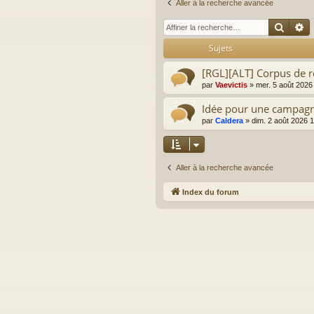
Aller à la recherche avancée
Reche
R
Sujets
[RGL][ALT] Corpus de r
par
Vaevictis
»
mer. 5 août 2026
Idée pour une campagn
par
Caldera
»
dim. 2 août 2026 
Aller à la recherche avancée
Index du forum