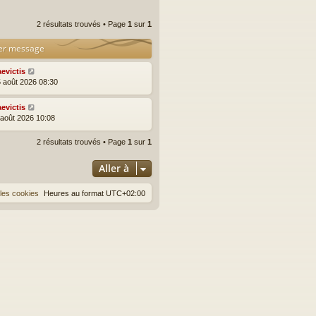
2 résultats trouvés • Page
1
sur
1
er message
aevictis
5 août 2026 08:30
aevictis
3 août 2026 10:08
2 résultats trouvés • Page
1
sur
1
Aller à
les cookies
Heures au format
UTC+02:00