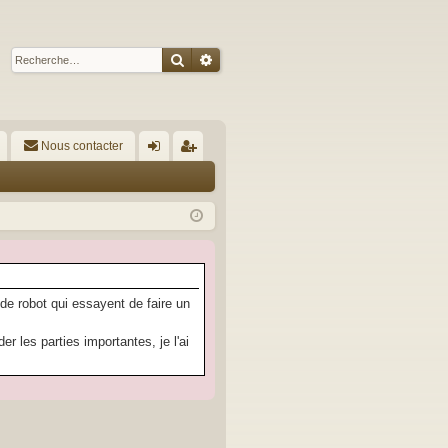
Rechercher
Recherche avancée
Nous contacter
A
on
’e
ne
nr
xi
eg
on
ist
re
 de robot qui essayent de faire un
r
 les parties importantes, je l'ai