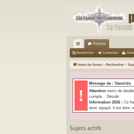
Forums
cc
Rechercher
Connexion
S’enr
ès
Index du forum
Rechercher
Suje
ra
pi
Message de : Vaevictis
de
!
Attention
merci de double
compte... Désolé
Information 2026 :
Ce fo
donc repayé, il est donc r
Sujets actifs