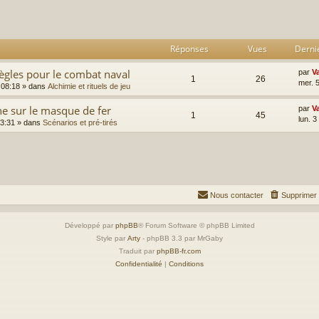
rcher
echerche avancée
Réponses
Vues
Derni
ègles pour le combat naval
par
V
1
26
mer. 
 08:18
» dans
Alchimie et rituels de jeu
e sur le masque de fer
par
V
1
45
lun. 
13:31
» dans
Scénarios et pré-tirés
Nous contacter
Supprimer 
Développé par
phpBB
® Forum Software © phpBB Limited
Style par
Arty
- phpBB 3.3 par MrGaby
Traduit par
phpBB-fr.com
Confidentialité
|
Conditions