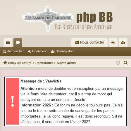
Nous contacter
cc
or
on
’e
Rechercher
Connexion
S’enregistrer
ès
u
ne
nr
R
Index du forum
Rechercher
Sujets actifs
ra
m
xi
eg
e
c
pi
s
on
ist
Message de : Vaevictis
h
de
re
Attention
merci de doubler votre inscription par un message
e
via le formulaire de contact, car il y a trop de robot qui
!
r
r
essayent de faire un compte... Désolé
c
Information 2026 :
Ce forum ne décolle toujours pas. Je n'ai
h
pas eu le temps cette année de sauvegarder les parties
e
importantes, je l'ai donc repayé, il est donc reconduit. S'il ne
r
décolle pas, il sera coupé en février 2027.