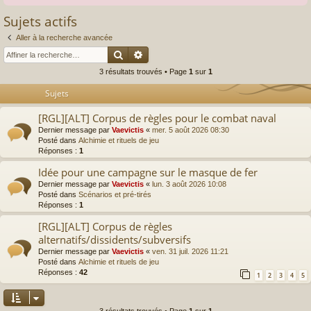
Sujets actifs
Aller à la recherche avancée
Rechercher
Recherche avancée
3 résultats trouvés • Page
1
sur
1
Sujets
[RGL][ALT] Corpus de règles pour le combat naval
Dernier message par
Vaevictis
«
mer. 5 août 2026 08:30
Posté dans
Alchimie et rituels de jeu
Réponses :
1
Idée pour une campagne sur le masque de fer
Dernier message par
Vaevictis
«
lun. 3 août 2026 10:08
Posté dans
Scénarios et pré-tirés
Réponses :
1
[RGL][ALT] Corpus de règles
alternatifs/dissidents/subversifs
Dernier message par
Vaevictis
«
ven. 31 juil. 2026 11:21
Posté dans
Alchimie et rituels de jeu
Réponses :
42
1
2
3
4
5