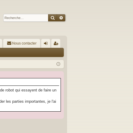
Rechercher
Recherche avancée
Nous contacter
A
on
’e
ne
nr
xi
eg
on
ist
re
 de robot qui essayent de faire un
r
 les parties importantes, je l'ai