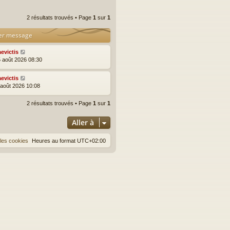
2 résultats trouvés • Page
1
sur
1
er message
aevictis
5 août 2026 08:30
aevictis
3 août 2026 10:08
2 résultats trouvés • Page
1
sur
1
Aller à
les cookies
Heures au format
UTC+02:00