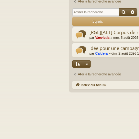
Aller à la recherche avancée
Reche
R
Sujets
[RGL][ALT] Corpus de r
par
Vaevictis
»
mer. 5 août 2026
Idée pour une campagn
par
Caldera
»
dim. 2 août 2026 
Aller à la recherche avancée
Index du forum