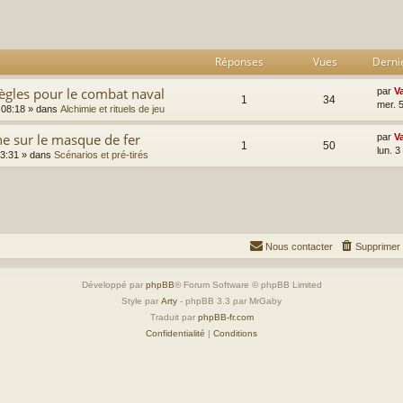
rcher
echerche avancée
Réponses
Vues
Derni
ègles pour le combat naval
par
V
1
34
mer. 
 08:18
» dans
Alchimie et rituels de jeu
e sur le masque de fer
par
V
1
50
lun. 
13:31
» dans
Scénarios et pré-tirés
Nous contacter
Supprimer 
Développé par
phpBB
® Forum Software © phpBB Limited
Style par
Arty
- phpBB 3.3 par MrGaby
Traduit par
phpBB-fr.com
Confidentialité
|
Conditions