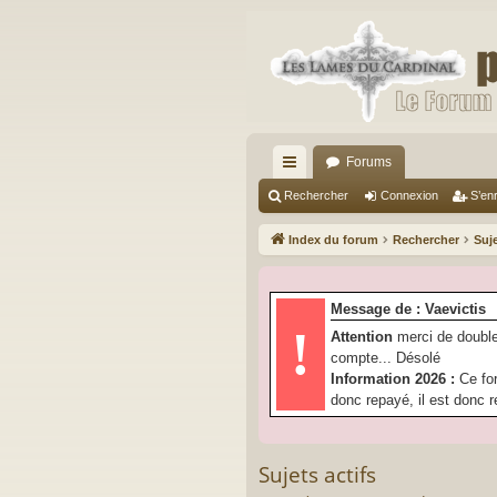
Forums
cc
Rechercher
Connexion
S’enr
ès
Index du forum
Rechercher
Suje
ra
pi
Message de : Vaevictis
de
!
Attention
merci de double
compte... Désolé
Information 2026 :
Ce fo
donc repayé, il est donc r
Sujets actifs