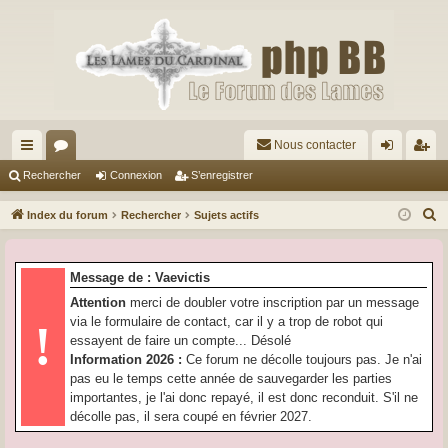
Nous contacter
cc
or
on
’e
Rechercher
Connexion
S’enregistrer
ès
u
ne
nr
R
Index du forum
Rechercher
Sujets actifs
ra
m
xi
eg
e
c
pi
s
on
ist
Message de : Vaevictis
h
de
re
Attention
merci de doubler votre inscription par un message
e
via le formulaire de contact, car il y a trop de robot qui
!
r
r
essayent de faire un compte... Désolé
c
Information 2026 :
Ce forum ne décolle toujours pas. Je n'ai
h
pas eu le temps cette année de sauvegarder les parties
e
importantes, je l'ai donc repayé, il est donc reconduit. S'il ne
r
décolle pas, il sera coupé en février 2027.