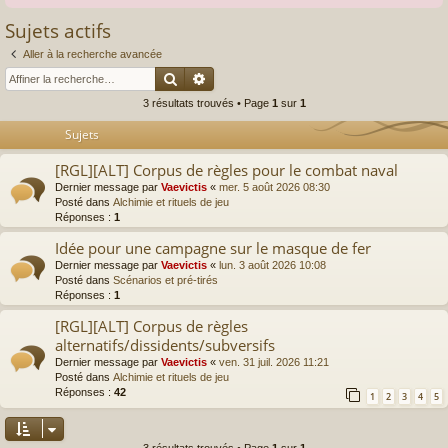
Sujets actifs
Aller à la recherche avancée
Rechercher
Recherche avancée
3 résultats trouvés • Page
1
sur
1
Sujets
[RGL][ALT] Corpus de règles pour le combat naval
Dernier message par
Vaevictis
«
mer. 5 août 2026 08:30
Posté dans
Alchimie et rituels de jeu
Réponses :
1
Idée pour une campagne sur le masque de fer
Dernier message par
Vaevictis
«
lun. 3 août 2026 10:08
Posté dans
Scénarios et pré-tirés
Réponses :
1
[RGL][ALT] Corpus de règles
alternatifs/dissidents/subversifs
Dernier message par
Vaevictis
«
ven. 31 juil. 2026 11:21
Posté dans
Alchimie et rituels de jeu
Réponses :
42
1
2
3
4
5