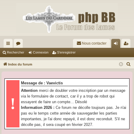
Nous contacter
cc
or
on
’e
Rechercher
Connexion
S’enregistrer
ès
u
ne
nr
R
Index du forum
ra
m
xi
eg
e
c
pi
s
on
ist
Message de : Vaevictis
h
de
re
Attention
merci de doubler votre inscription par un message
e
via le formulaire de contact, car il y a trop de robot qui
!
r
r
essayent de faire un compte... Désolé
c
Information 2026 :
Ce forum ne décolle toujours pas. Je n'ai
h
pas eu le temps cette année de sauvegarder les parties
e
importantes, je l'ai donc repayé, il est donc reconduit. S'il ne
r
décolle pas, il sera coupé en février 2027.