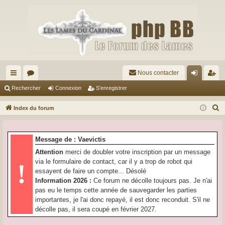
Nous contacter
cc
or
on
’e
Rechercher
Connexion
S’enregistrer
ès
u
ne
nr
R
Index du forum
ra
m
xi
eg
e
c
pi
s
on
ist
Message de : Vaevictis
h
de
re
Attention
merci de doubler votre inscription par un message
e
via le formulaire de contact, car il y a trop de robot qui
!
r
r
essayent de faire un compte... Désolé
c
Information 2026 :
Ce forum ne décolle toujours pas. Je n'ai
h
pas eu le temps cette année de sauvegarder les parties
e
importantes, je l'ai donc repayé, il est donc reconduit. S'il ne
r
décolle pas, il sera coupé en février 2027.