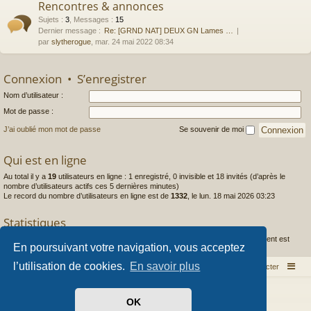
Rencontres & annonces
Sujets
:
3
,
Messages
:
15
Dernier message :
Re: [GRND NAT] DEUX GN Lames …
par
slytherogue
, mar. 24 mai 2022 08:34
Connexion
•
S’enregistrer
Nom d’utilisateur :
Mot de passe :
J’ai oublié mon mot de passe
Se souvenir de moi
Qui est en ligne
Au total il y a
19
utilisateurs en ligne : 1 enregistré, 0 invisible et 18 invités (d’après le
nombre d’utilisateurs actifs ces 5 dernières minutes)
Le record du nombre d’utilisateurs en ligne est de
1332
, le lun. 18 mai 2026 03:23
Statistiques
1444
messages •
253
sujets •
97
membres • Le membre enregistré le plus récent est
En poursuivant votre navigation, vous acceptez
Caldera
.
l’utilisation de cookies.
En savoir plus
Index du forum
Nous contacter
Développé par
phpBB
® Forum Software © phpBB Limited
OK
Style par
Arty
- phpBB 3.3 par MrGaby