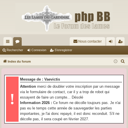
Nous contacter
cc
or
on
’e
Rechercher
Connexion
S’enregistrer
ès
u
ne
nr
R
Index du forum
ra
m
xi
eg
e
c
pi
s
on
ist
Message de : Vaevictis
h
de
re
Attention
merci de doubler votre inscription par un message
e
via le formulaire de contact, car il y a trop de robot qui
!
r
r
essayent de faire un compte... Désolé
c
Information 2026 :
Ce forum ne décolle toujours pas. Je n'ai
h
pas eu le temps cette année de sauvegarder les parties
e
importantes, je l'ai donc repayé, il est donc reconduit. S'il ne
r
décolle pas, il sera coupé en février 2027.