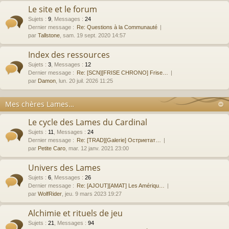
Le site et le forum
Sujets
:
9
,
Messages
:
24
Dernier message :
Re: Questions à la Communauté
par
Tallstone
, sam. 19 sept. 2020 14:57
Index des ressources
Sujets
:
3
,
Messages
:
12
Dernier message :
Re: [SCN][FRISE CHRONO] Frise…
par
Damon
, lun. 20 juil. 2026 11:25
Mes chères Lames…
Le cycle des Lames du Cardinal
Sujets
:
11
,
Messages
:
24
Dernier message :
Re: [TRAD][Galerie] Остриетат…
par
Petite Caro
, mar. 12 janv. 2021 23:00
Univers des Lames
Sujets
:
6
,
Messages
:
26
Dernier message :
Re: [AJOUT][AMAT] Les Amériqu…
par
WolfRider
, jeu. 9 mars 2023 19:27
Alchimie et rituels de jeu
Sujets
:
21
,
Messages
:
94