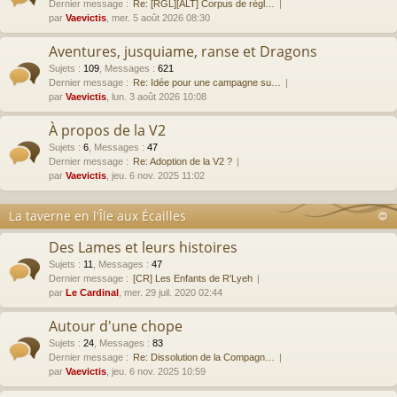
Dernier message :
Re: [RGL][ALT] Corpus de règl…
par
Vaevictis
, mer. 5 août 2026 08:30
Aventures, jusquiame, ranse et Dragons
Sujets
:
109
,
Messages
:
621
Dernier message :
Re: Idée pour une campagne su…
par
Vaevictis
, lun. 3 août 2026 10:08
À propos de la V2
Sujets
:
6
,
Messages
:
47
Dernier message :
Re: Adoption de la V2 ?
par
Vaevictis
, jeu. 6 nov. 2025 11:02
La taverne en l'Île aux Écailles
Des Lames et leurs histoires
Sujets
:
11
,
Messages
:
47
Dernier message :
[CR] Les Enfants de R'Lyeh
par
Le Cardinal
, mer. 29 juil. 2020 02:44
Autour d'une chope
Sujets
:
24
,
Messages
:
83
Dernier message :
Re: Dissolution de la Compagn…
par
Vaevictis
, jeu. 6 nov. 2025 10:59