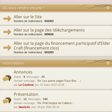
Où vous rendre ensuite ?
Aller sur le Site
Nombre de redirections :
643353
Aller sur la page des téléchargements
Nombre de redirections :
689658
Aller sur la page du financement participatif d’Elder
Craft (financement clos)
Nombre de redirections :
693283
Informations
Annonces
Sujets
:
9
,
Messages
:
23
Dernier message :
Re: Les autres pages Face Boo…
par
Le Cardinal
, jeu. 10 mars 2022 14:38
Présentation
Sujets
:
12
,
Messages
:
144
Dernier message :
Re: Petit bonjour de Caldera
par
Vaevictis
, mer. 29 juil. 2026 08:18