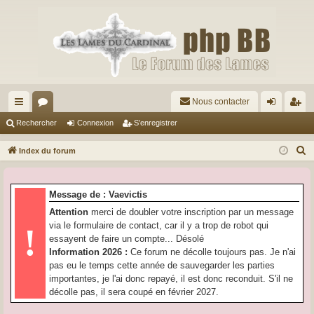
Nous contacter
cc
or
on
’e
Rechercher
Connexion
S’enregistrer
ès
u
ne
nr
R
Index du forum
ra
m
xi
eg
e
c
pi
s
on
ist
Message de : Vaevictis
h
de
re
Attention
merci de doubler votre inscription par un message
e
via le formulaire de contact, car il y a trop de robot qui
!
r
r
essayent de faire un compte... Désolé
c
Information 2026 :
Ce forum ne décolle toujours pas. Je n'ai
h
pas eu le temps cette année de sauvegarder les parties
e
importantes, je l'ai donc repayé, il est donc reconduit. S'il ne
r
décolle pas, il sera coupé en février 2027.