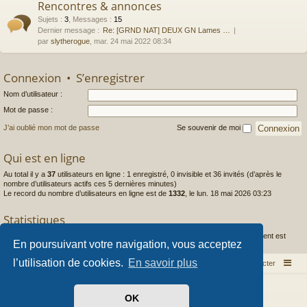
Rencontres & annonces
Sujets
:
3
,
Messages
:
15
Dernier message :
Re: [GRND NAT] DEUX GN Lames …
par
slytherogue
, mar. 24 mai 2022 08:34
Connexion
•
S’enregistrer
Nom d’utilisateur :
Mot de passe :
J’ai oublié mon mot de passe
Se souvenir de moi
Qui est en ligne
Au total il y a
37
utilisateurs en ligne : 1 enregistré, 0 invisible et 36 invités (d’après le
nombre d’utilisateurs actifs ces 5 dernières minutes)
Le record du nombre d’utilisateurs en ligne est de
1332
, le lun. 18 mai 2026 03:23
Statistiques
1444
messages •
253
sujets •
97
membres • Le membre enregistré le plus récent est
En poursuivant votre navigation, vous acceptez
Caldera
.
l’utilisation de cookies.
En savoir plus
Index du forum
Nous contacter
Développé par
phpBB
® Forum Software © phpBB Limited
OK
Style par
Arty
- phpBB 3.3 par MrGaby