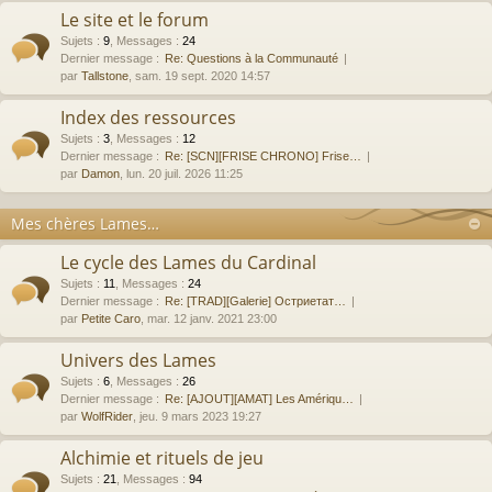
Le site et le forum
Sujets
:
9
,
Messages
:
24
Dernier message :
Re: Questions à la Communauté
par
Tallstone
, sam. 19 sept. 2020 14:57
Index des ressources
Sujets
:
3
,
Messages
:
12
Dernier message :
Re: [SCN][FRISE CHRONO] Frise…
par
Damon
, lun. 20 juil. 2026 11:25
Mes chères Lames…
Le cycle des Lames du Cardinal
Sujets
:
11
,
Messages
:
24
Dernier message :
Re: [TRAD][Galerie] Остриетат…
par
Petite Caro
, mar. 12 janv. 2021 23:00
Univers des Lames
Sujets
:
6
,
Messages
:
26
Dernier message :
Re: [AJOUT][AMAT] Les Amériqu…
par
WolfRider
, jeu. 9 mars 2023 19:27
Alchimie et rituels de jeu
Sujets
:
21
,
Messages
:
94