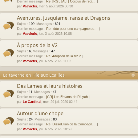
Dernier message :
Re: [RGL][ALT] Corpus de règl…
par
Vaevictis
, mer. 5 août 2026 08:30
Aventures, jusquiame, ranse et Dragons
Sujets
:
109
,
Messages
:
621
Dernier message :
Re: Idée pour une campagne su…
par
Vaevictis
, lun. 3 août 2026 10:08
À propos de la V2
Sujets
:
6
,
Messages
:
47
Dernier message :
Re: Adoption de la V2 ?
par
Vaevictis
, jeu. 6 nov. 2025 11:02
La taverne en l'Île aux Écailles
Des Lames et leurs histoires
Sujets
:
11
,
Messages
:
47
Dernier message :
[CR] Les Enfants de R'Lyeh
par
Le Cardinal
, mer. 29 juil. 2020 02:44
Autour d'une chope
Sujets
:
24
,
Messages
:
83
Dernier message :
Re: Dissolution de la Compagn…
par
Vaevictis
, jeu. 6 nov. 2025 10:59