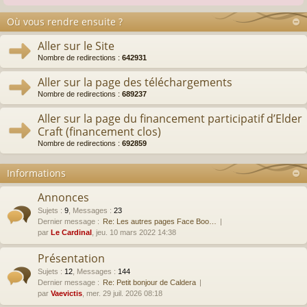
Où vous rendre ensuite ?
Aller sur le Site
Nombre de redirections :
642931
Aller sur la page des téléchargements
Nombre de redirections :
689237
Aller sur la page du financement participatif d’Elder
Craft (financement clos)
Nombre de redirections :
692859
Informations
Annonces
Sujets
:
9
,
Messages
:
23
Dernier message :
Re: Les autres pages Face Boo…
par
Le Cardinal
, jeu. 10 mars 2022 14:38
Présentation
Sujets
:
12
,
Messages
:
144
Dernier message :
Re: Petit bonjour de Caldera
par
Vaevictis
, mer. 29 juil. 2026 08:18