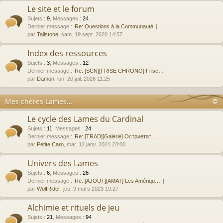
Le site et le forum
Sujets
:
9
,
Messages
:
24
Dernier message :
Re: Questions à la Communauté
par
Tallstone
, sam. 19 sept. 2020 14:57
Index des ressources
Sujets
:
3
,
Messages
:
12
Dernier message :
Re: [SCN][FRISE CHRONO] Frise…
par
Damon
, lun. 20 juil. 2026 11:25
Mes chères Lames…
Le cycle des Lames du Cardinal
Sujets
:
11
,
Messages
:
24
Dernier message :
Re: [TRAD][Galerie] Остриетат…
par
Petite Caro
, mar. 12 janv. 2021 23:00
Univers des Lames
Sujets
:
6
,
Messages
:
26
Dernier message :
Re: [AJOUT][AMAT] Les Amériqu…
par
WolfRider
, jeu. 9 mars 2023 19:27
Alchimie et rituels de jeu
Sujets
:
21
,
Messages
:
94