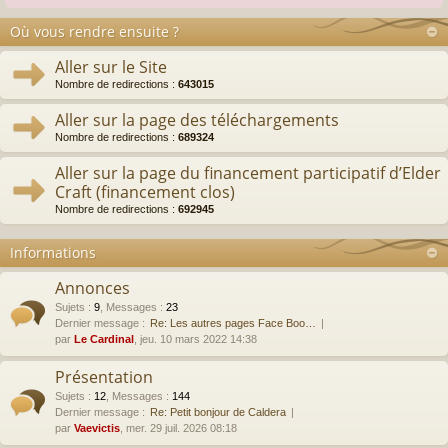
Où vous rendre ensuite ?
Aller sur le Site
Nombre de redirections :
643015
Aller sur la page des téléchargements
Nombre de redirections :
689324
Aller sur la page du financement participatif d’Elder
Craft (financement clos)
Nombre de redirections :
692945
Informations
Annonces
Sujets
:
9
,
Messages
:
23
Dernier message :
Re: Les autres pages Face Boo…
par
Le Cardinal
, jeu. 10 mars 2022 14:38
Présentation
Sujets
:
12
,
Messages
:
144
Dernier message :
Re: Petit bonjour de Caldera
par
Vaevictis
, mer. 29 juil. 2026 08:18