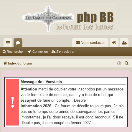
Nous contacter
cc
or
on
’e
Rechercher
Connexion
S’enregistrer
ès
u
ne
nr
R
Index du forum
ra
m
xi
eg
e
c
pi
s
on
ist
Message de : Vaevictis
h
de
re
Attention
merci de doubler votre inscription par un message
e
via le formulaire de contact, car il y a trop de robot qui
!
r
r
essayent de faire un compte... Désolé
c
Information 2026 :
Ce forum ne décolle toujours pas. Je n'ai
h
pas eu le temps cette année de sauvegarder les parties
e
importantes, je l'ai donc repayé, il est donc reconduit. S'il ne
r
décolle pas, il sera coupé en février 2027.