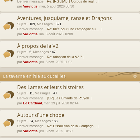
Dernier message :
Re: [RGL][ALT] Corpus de règl…
par
Vaevictis
, mer. 5 août 2026 08:30
Aventures, jusquiame, ranse et Dragons
Sujets
:
109
,
Messages
:
621
Dernier message :
Re: Idée pour une campagne su…
par
Vaevictis
, lun. 3 août 2026 10:08
À propos de la V2
Sujets
:
6
,
Messages
:
47
Dernier message :
Re: Adoption de la V2 ?
par
Vaevictis
, jeu. 6 nov. 2025 11:02
La taverne en l'Île aux Écailles
Des Lames et leurs histoires
Sujets
:
11
,
Messages
:
47
Dernier message :
[CR] Les Enfants de R'Lyeh
par
Le Cardinal
, mer. 29 juil. 2020 02:44
Autour d'une chope
Sujets
:
24
,
Messages
:
83
Dernier message :
Re: Dissolution de la Compagn…
par
Vaevictis
, jeu. 6 nov. 2025 10:59