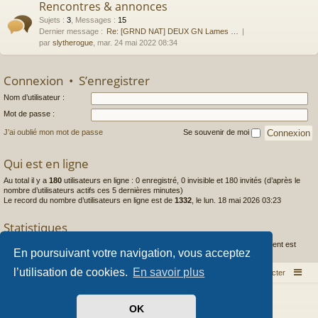
Rencontres & annonces
Sujets
:
3
,
Messages
:
15
Dernier message :
Re: [GRND NAT] DEUX GN Lames …
par
slytherogue
, mar. 24 mai 2022 08:34
Connexion
•
S’enregistrer
Nom d’utilisateur :
Mot de passe :
J’ai oublié mon mot de passe
Se souvenir de moi
Qui est en ligne
Au total il y a
180
utilisateurs en ligne : 0 enregistré, 0 invisible et 180 invités (d’après le
nombre d’utilisateurs actifs ces 5 dernières minutes)
Le record du nombre d’utilisateurs en ligne est de
1332
, le lun. 18 mai 2026 03:23
Statistiques
1444
messages •
253
sujets •
97
membres • Le membre enregistré le plus récent est
En poursuivant votre navigation, vous acceptez
Caldera
.
l’utilisation de cookies.
En savoir plus
Index du forum
Nous contacter
Développé par
phpBB
® Forum Software © phpBB Limited
OK
Style par
Arty
- phpBB 3.3 par MrGaby