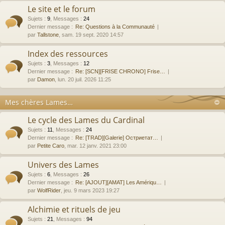
Le site et le forum
Sujets
:
9
,
Messages
:
24
Dernier message :
Re: Questions à la Communauté
par
Tallstone
, sam. 19 sept. 2020 14:57
Index des ressources
Sujets
:
3
,
Messages
:
12
Dernier message :
Re: [SCN][FRISE CHRONO] Frise…
par
Damon
, lun. 20 juil. 2026 11:25
Mes chères Lames…
Le cycle des Lames du Cardinal
Sujets
:
11
,
Messages
:
24
Dernier message :
Re: [TRAD][Galerie] Остриетат…
par
Petite Caro
, mar. 12 janv. 2021 23:00
Univers des Lames
Sujets
:
6
,
Messages
:
26
Dernier message :
Re: [AJOUT][AMAT] Les Amériqu…
par
WolfRider
, jeu. 9 mars 2023 19:27
Alchimie et rituels de jeu
Sujets
:
21
,
Messages
:
94