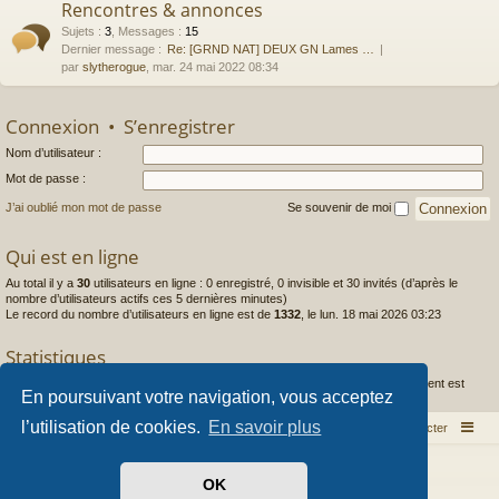
Rencontres & annonces
Sujets
:
3
,
Messages
:
15
Dernier message :
Re: [GRND NAT] DEUX GN Lames …
par
slytherogue
, mar. 24 mai 2022 08:34
Connexion
•
S’enregistrer
Nom d’utilisateur :
Mot de passe :
J’ai oublié mon mot de passe
Se souvenir de moi
Qui est en ligne
Au total il y a
30
utilisateurs en ligne : 0 enregistré, 0 invisible et 30 invités (d’après le
nombre d’utilisateurs actifs ces 5 dernières minutes)
Le record du nombre d’utilisateurs en ligne est de
1332
, le lun. 18 mai 2026 03:23
Statistiques
1444
messages •
253
sujets •
97
membres • Le membre enregistré le plus récent est
En poursuivant votre navigation, vous acceptez
Caldera
.
l’utilisation de cookies.
En savoir plus
Index du forum
Nous contacter
Développé par
phpBB
® Forum Software © phpBB Limited
OK
Style par
Arty
- phpBB 3.3 par MrGaby