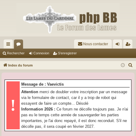
Nous contacter
cc
or
on
’e
Rechercher
Connexion
S’enregistrer
ès
u
ne
nr
R
Index du forum
ra
m
xi
eg
e
c
pi
s
on
ist
Message de : Vaevictis
h
de
re
Attention
merci de doubler votre inscription par un message
e
via le formulaire de contact, car il y a trop de robot qui
!
r
r
essayent de faire un compte... Désolé
c
Information 2026 :
Ce forum ne décolle toujours pas. Je n'ai
h
pas eu le temps cette année de sauvegarder les parties
e
importantes, je l'ai donc repayé, il est donc reconduit. S'il ne
r
décolle pas, il sera coupé en février 2027.