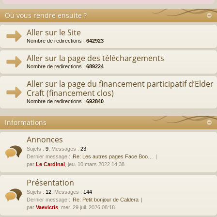
Où vous rendre ensuite ?
Aller sur le Site
Nombre de redirections :
642923
Aller sur la page des téléchargements
Nombre de redirections :
689224
Aller sur la page du financement participatif d’Elder
Craft (financement clos)
Nombre de redirections :
692840
Informations
Annonces
Sujets
:
9
,
Messages
:
23
Dernier message :
Re: Les autres pages Face Boo…
par
Le Cardinal
, jeu. 10 mars 2022 14:38
Présentation
Sujets
:
12
,
Messages
:
144
Dernier message :
Re: Petit bonjour de Caldera
par
Vaevictis
, mer. 29 juil. 2026 08:18