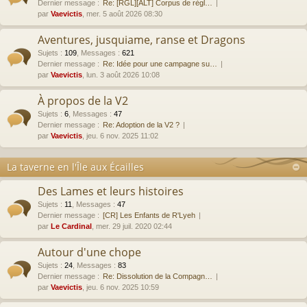
Dernier message :
Re: [RGL][ALT] Corpus de règl…
par
Vaevictis
, mer. 5 août 2026 08:30
Aventures, jusquiame, ranse et Dragons
Sujets
:
109
,
Messages
:
621
Dernier message :
Re: Idée pour une campagne su…
par
Vaevictis
, lun. 3 août 2026 10:08
À propos de la V2
Sujets
:
6
,
Messages
:
47
Dernier message :
Re: Adoption de la V2 ?
par
Vaevictis
, jeu. 6 nov. 2025 11:02
La taverne en l'Île aux Écailles
Des Lames et leurs histoires
Sujets
:
11
,
Messages
:
47
Dernier message :
[CR] Les Enfants de R'Lyeh
par
Le Cardinal
, mer. 29 juil. 2020 02:44
Autour d'une chope
Sujets
:
24
,
Messages
:
83
Dernier message :
Re: Dissolution de la Compagn…
par
Vaevictis
, jeu. 6 nov. 2025 10:59