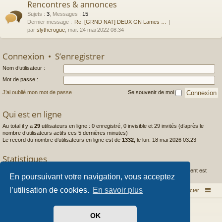
Rencontres & annonces
Sujets
:
3
,
Messages
:
15
Dernier message :
Re: [GRND NAT] DEUX GN Lames …
par
slytherogue
, mar. 24 mai 2022 08:34
Connexion
•
S’enregistrer
Nom d’utilisateur :
Mot de passe :
J’ai oublié mon mot de passe
Se souvenir de moi
Qui est en ligne
Au total il y a
29
utilisateurs en ligne : 0 enregistré, 0 invisible et 29 invités (d’après le
nombre d’utilisateurs actifs ces 5 dernières minutes)
Le record du nombre d’utilisateurs en ligne est de
1332
, le lun. 18 mai 2026 03:23
Statistiques
1444
messages •
253
sujets •
97
membres • Le membre enregistré le plus récent est
En poursuivant votre navigation, vous acceptez
Caldera
.
l’utilisation de cookies.
En savoir plus
Index du forum
Nous contacter
Développé par
phpBB
® Forum Software © phpBB Limited
OK
Style par
Arty
- phpBB 3.3 par MrGaby