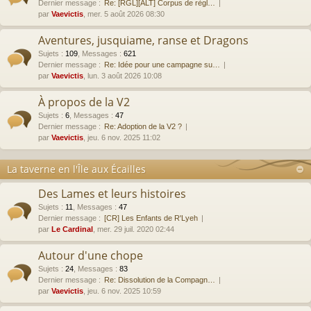
Dernier message :
Re: [RGL][ALT] Corpus de règl…
par
Vaevictis
, mer. 5 août 2026 08:30
Aventures, jusquiame, ranse et Dragons
Sujets
:
109
,
Messages
:
621
Dernier message :
Re: Idée pour une campagne su…
par
Vaevictis
, lun. 3 août 2026 10:08
À propos de la V2
Sujets
:
6
,
Messages
:
47
Dernier message :
Re: Adoption de la V2 ?
par
Vaevictis
, jeu. 6 nov. 2025 11:02
La taverne en l'Île aux Écailles
Des Lames et leurs histoires
Sujets
:
11
,
Messages
:
47
Dernier message :
[CR] Les Enfants de R'Lyeh
par
Le Cardinal
, mer. 29 juil. 2020 02:44
Autour d'une chope
Sujets
:
24
,
Messages
:
83
Dernier message :
Re: Dissolution de la Compagn…
par
Vaevictis
, jeu. 6 nov. 2025 10:59