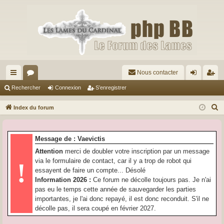
Nous contacter
cc
or
on
’e
Rechercher
Connexion
S’enregistrer
ès
u
ne
nr
R
Index du forum
ra
m
xi
eg
e
c
pi
s
on
ist
Message de : Vaevictis
h
de
re
Attention
merci de doubler votre inscription par un message
e
via le formulaire de contact, car il y a trop de robot qui
!
r
r
essayent de faire un compte... Désolé
c
Information 2026 :
Ce forum ne décolle toujours pas. Je n'ai
h
pas eu le temps cette année de sauvegarder les parties
e
importantes, je l'ai donc repayé, il est donc reconduit. S'il ne
r
décolle pas, il sera coupé en février 2027.