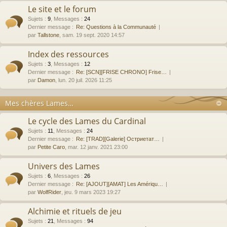
Le site et le forum
Sujets
:
9
,
Messages
:
24
Dernier message :
Re: Questions à la Communauté
par
Tallstone
, sam. 19 sept. 2020 14:57
Index des ressources
Sujets
:
3
,
Messages
:
12
Dernier message :
Re: [SCN][FRISE CHRONO] Frise…
par
Damon
, lun. 20 juil. 2026 11:25
Mes chères Lames…
Le cycle des Lames du Cardinal
Sujets
:
11
,
Messages
:
24
Dernier message :
Re: [TRAD][Galerie] Остриетат…
par
Petite Caro
, mar. 12 janv. 2021 23:00
Univers des Lames
Sujets
:
6
,
Messages
:
26
Dernier message :
Re: [AJOUT][AMAT] Les Amériqu…
par
WolfRider
, jeu. 9 mars 2023 19:27
Alchimie et rituels de jeu
Sujets
:
21
,
Messages
:
94