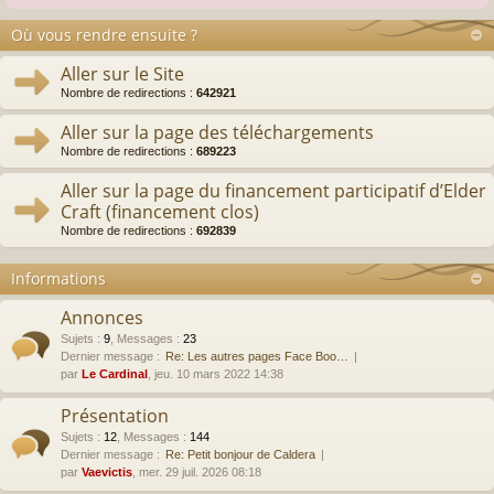
Où vous rendre ensuite ?
Aller sur le Site
Nombre de redirections :
642921
Aller sur la page des téléchargements
Nombre de redirections :
689223
Aller sur la page du financement participatif d’Elder
Craft (financement clos)
Nombre de redirections :
692839
Informations
Annonces
Sujets
:
9
,
Messages
:
23
Dernier message :
Re: Les autres pages Face Boo…
par
Le Cardinal
, jeu. 10 mars 2022 14:38
Présentation
Sujets
:
12
,
Messages
:
144
Dernier message :
Re: Petit bonjour de Caldera
par
Vaevictis
, mer. 29 juil. 2026 08:18