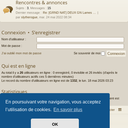
Rencontres & annonces
Sujets
:
3
,
Messages
:
15
Dernier message :
Re: [GRND NAT] DEUX GN Lames …
par
slytherogue
, mar. 24 mai 2022 08:34
Connexion
•
S’enregistrer
Nom d’utilisateur :
Mot de passe :
J’ai oublié mon mot de passe
Se souvenir de moi
Qui est en ligne
Au total il y a
26
utilisateurs en ligne : 0 enregistré, 0 invisible et 26 invités (d’après le
nombre d’utilisateurs actifs ces 5 dernières minutes)
Le record du nombre d’utilisateurs en ligne est de
1332
, le lun. 18 mai 2026 03:23
Statistiques
1444
messages •
253
sujets •
97
membres • Le membre enregistré le plus récent est
En poursuivant votre navigation, vous acceptez
Caldera
.
l’utilisation de cookies.
En savoir plus
Index du forum
Nous contacter
Développé par
phpBB
® Forum Software © phpBB Limited
OK
Style par
Arty
- phpBB 3.3 par MrGaby