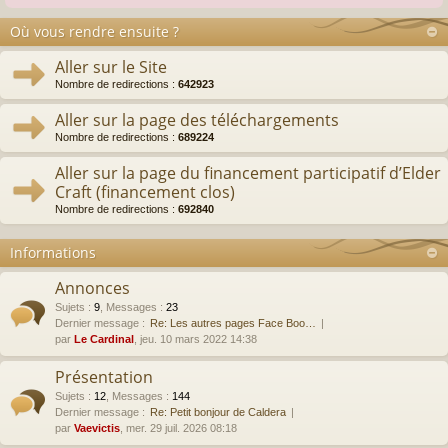
Où vous rendre ensuite ?
Aller sur le Site
Nombre de redirections :
642923
Aller sur la page des téléchargements
Nombre de redirections :
689224
Aller sur la page du financement participatif d’Elder
Craft (financement clos)
Nombre de redirections :
692840
Informations
Annonces
Sujets
:
9
,
Messages
:
23
Dernier message :
Re: Les autres pages Face Boo…
par
Le Cardinal
, jeu. 10 mars 2022 14:38
Présentation
Sujets
:
12
,
Messages
:
144
Dernier message :
Re: Petit bonjour de Caldera
par
Vaevictis
, mer. 29 juil. 2026 08:18