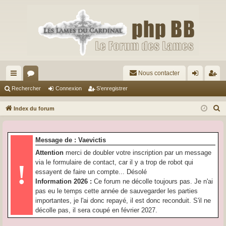
Nous contacter
cc
or
on
’e
Rechercher
Connexion
S’enregistrer
ès
u
ne
nr
R
Index du forum
ra
m
xi
eg
e
c
pi
s
on
ist
Message de : Vaevictis
h
de
re
Attention
merci de doubler votre inscription par un message
e
via le formulaire de contact, car il y a trop de robot qui
!
r
r
essayent de faire un compte... Désolé
c
Information 2026 :
Ce forum ne décolle toujours pas. Je n'ai
h
pas eu le temps cette année de sauvegarder les parties
e
importantes, je l'ai donc repayé, il est donc reconduit. S'il ne
r
décolle pas, il sera coupé en février 2027.