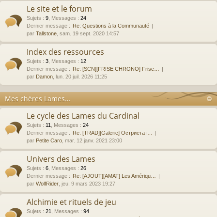
Le site et le forum
Sujets
:
9
,
Messages
:
24
Dernier message :
Re: Questions à la Communauté
par
Tallstone
, sam. 19 sept. 2020 14:57
Index des ressources
Sujets
:
3
,
Messages
:
12
Dernier message :
Re: [SCN][FRISE CHRONO] Frise…
par
Damon
, lun. 20 juil. 2026 11:25
Mes chères Lames…
Le cycle des Lames du Cardinal
Sujets
:
11
,
Messages
:
24
Dernier message :
Re: [TRAD][Galerie] Остриетат…
par
Petite Caro
, mar. 12 janv. 2021 23:00
Univers des Lames
Sujets
:
6
,
Messages
:
26
Dernier message :
Re: [AJOUT][AMAT] Les Amériqu…
par
WolfRider
, jeu. 9 mars 2023 19:27
Alchimie et rituels de jeu
Sujets
:
21
,
Messages
:
94