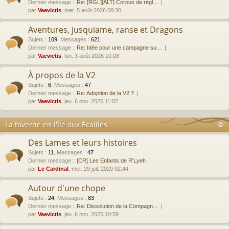
Dernier message :
Re: [RGL][ALT] Corpus de règl…
par
Vaevictis
, mer. 5 août 2026 08:30
Aventures, jusquiame, ranse et Dragons
Sujets
:
109
,
Messages
:
621
Dernier message :
Re: Idée pour une campagne su…
par
Vaevictis
, lun. 3 août 2026 10:08
À propos de la V2
Sujets
:
6
,
Messages
:
47
Dernier message :
Re: Adoption de la V2 ?
par
Vaevictis
, jeu. 6 nov. 2025 11:02
La taverne en l'Île aux Écailles
Des Lames et leurs histoires
Sujets
:
11
,
Messages
:
47
Dernier message :
[CR] Les Enfants de R'Lyeh
par
Le Cardinal
, mer. 29 juil. 2020 02:44
Autour d'une chope
Sujets
:
24
,
Messages
:
83
Dernier message :
Re: Dissolution de la Compagn…
par
Vaevictis
, jeu. 6 nov. 2025 10:59