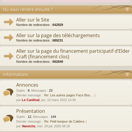
Où vous rendre ensuite ?
Aller sur le Site
Nombre de redirections :
642929
Aller sur la page des téléchargements
Nombre de redirections :
689231
Aller sur la page du financement participatif d’Elder
Craft (financement clos)
Nombre de redirections :
692849
Informations
Annonces
Sujets
:
9
,
Messages
:
23
Dernier message :
Re: Les autres pages Face Boo…
par
Le Cardinal
, jeu. 10 mars 2022 14:38
Présentation
Sujets
:
12
,
Messages
:
144
Dernier message :
Re: Petit bonjour de Caldera
par
Vaevictis
, mer. 29 juil. 2026 08:18