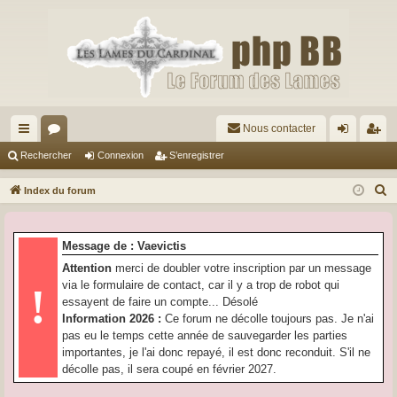
Nous contacter
cc
or
on
’e
Rechercher
Connexion
S’enregistrer
ès
u
ne
nr
R
Index du forum
ra
m
xi
eg
e
c
pi
s
on
ist
Message de : Vaevictis
h
de
re
Attention
merci de doubler votre inscription par un message
e
via le formulaire de contact, car il y a trop de robot qui
!
r
r
essayent de faire un compte... Désolé
c
Information 2026 :
Ce forum ne décolle toujours pas. Je n'ai
h
pas eu le temps cette année de sauvegarder les parties
e
importantes, je l'ai donc repayé, il est donc reconduit. S'il ne
r
décolle pas, il sera coupé en février 2027.