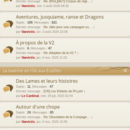
Dernier message :
Re: [RGL][ALT] Corpus de règl…
par
Vaevictis
, mer. 5 août 2026 08:30
Aventures, jusquiame, ranse et Dragons
Sujets
:
109
,
Messages
:
621
Dernier message :
Re: Idée pour une campagne su…
par
Vaevictis
, lun. 3 août 2026 10:08
À propos de la V2
Sujets
:
6
,
Messages
:
47
Dernier message :
Re: Adoption de la V2 ?
par
Vaevictis
, jeu. 6 nov. 2025 11:02
La taverne en l'Île aux Écailles
Des Lames et leurs histoires
Sujets
:
11
,
Messages
:
47
Dernier message :
[CR] Les Enfants de R'Lyeh
par
Le Cardinal
, mer. 29 juil. 2020 02:44
Autour d'une chope
Sujets
:
24
,
Messages
:
83
Dernier message :
Re: Dissolution de la Compagn…
par
Vaevictis
, jeu. 6 nov. 2025 10:59