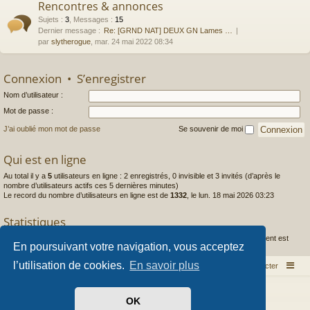
Rencontres & annonces
Sujets
:
3
,
Messages
:
15
Dernier message :
Re: [GRND NAT] DEUX GN Lames …
par
slytherogue
, mar. 24 mai 2022 08:34
Connexion
•
S’enregistrer
Nom d’utilisateur :
Mot de passe :
J’ai oublié mon mot de passe
Se souvenir de moi
Qui est en ligne
Au total il y a
5
utilisateurs en ligne : 2 enregistrés, 0 invisible et 3 invités (d’après le
nombre d’utilisateurs actifs ces 5 dernières minutes)
Le record du nombre d’utilisateurs en ligne est de
1332
, le lun. 18 mai 2026 03:23
Statistiques
1444
messages •
253
sujets •
97
membres • Le membre enregistré le plus récent est
En poursuivant votre navigation, vous acceptez
Caldera
.
l’utilisation de cookies.
En savoir plus
Index du forum
Nous contacter
Développé par
phpBB
® Forum Software © phpBB Limited
OK
Style par
Arty
- phpBB 3.3 par MrGaby