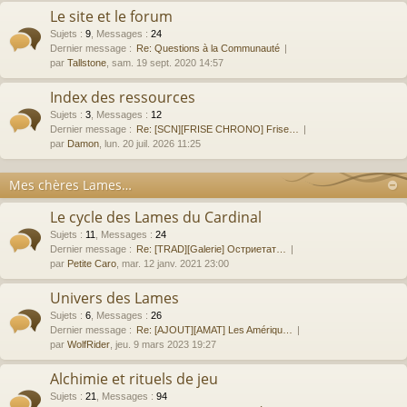
Le site et le forum
Sujets
:
9
,
Messages
:
24
Dernier message :
Re: Questions à la Communauté
par
Tallstone
, sam. 19 sept. 2020 14:57
Index des ressources
Sujets
:
3
,
Messages
:
12
Dernier message :
Re: [SCN][FRISE CHRONO] Frise…
par
Damon
, lun. 20 juil. 2026 11:25
Mes chères Lames…
Le cycle des Lames du Cardinal
Sujets
:
11
,
Messages
:
24
Dernier message :
Re: [TRAD][Galerie] Остриетат…
par
Petite Caro
, mar. 12 janv. 2021 23:00
Univers des Lames
Sujets
:
6
,
Messages
:
26
Dernier message :
Re: [AJOUT][AMAT] Les Amériqu…
par
WolfRider
, jeu. 9 mars 2023 19:27
Alchimie et rituels de jeu
Sujets
:
21
,
Messages
:
94