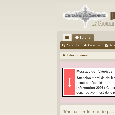
Forums
cc
Rechercher
Connexion
S’enr
ès
Index du forum
ra
pi
Message de : Vaevictis
de
!
Attention
merci de double
compte... Désolé
Information 2026 :
Ce fo
donc repayé, il est donc r
Réinitialiser le mot de pas