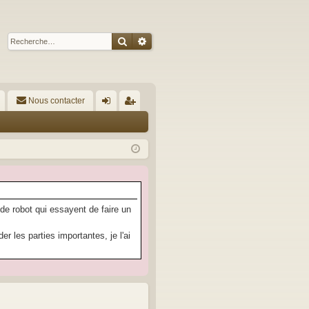
Rechercher
Recherche avancée
Nous contacter
A
on
’e
ne
nr
xi
eg
on
ist
re
 de robot qui essayent de faire un
r
 les parties importantes, je l'ai