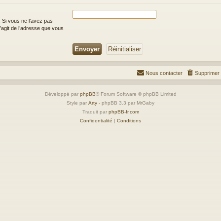
 Si vous ne l’avez pas
 s’agit de l’adresse que vous
Nous contacter
Supprimer 
Développé par
phpBB
® Forum Software © phpBB Limited
Style par
Arty
- phpBB 3.3 par MrGaby
Traduit par
phpBB-fr.com
Confidentialité
|
Conditions