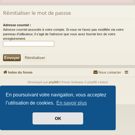
Réinitialiser le mot de passse
Adresse courriel :
Adresse courriel associée à votre compte. Si vous ne l’avez pas modifiée via votre
panneau d’utilisateur, il s’agit de l’adresse que vous avez fournie lors de votre
enregistrement.
Index du forum
Nous contacter
Développé par
phpBB
® Forum Software © phpBB Limited
Style par
Arty
- phpBB 3.3 par MrGaby
Traduit par
phpBB-fr.com
En poursuivant votre navigation, vous acceptez
Confidentialité
|
Conditions
l’utilisation de cookies.
En savoir plus
OK