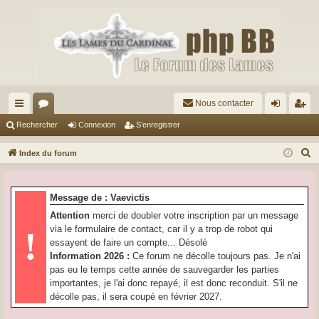
Nous contacter
cc
or
on
’e
Rechercher
Connexion
S’enregistrer
ès
u
ne
nr
R
Index du forum
ra
m
xi
eg
e
c
pi
s
on
ist
Message de : Vaevictis
h
de
re
Attention
merci de doubler votre inscription par un message
e
via le formulaire de contact, car il y a trop de robot qui
!
r
r
essayent de faire un compte... Désolé
c
Information 2026 :
Ce forum ne décolle toujours pas. Je n'ai
h
pas eu le temps cette année de sauvegarder les parties
e
importantes, je l'ai donc repayé, il est donc reconduit. S'il ne
r
décolle pas, il sera coupé en février 2027.