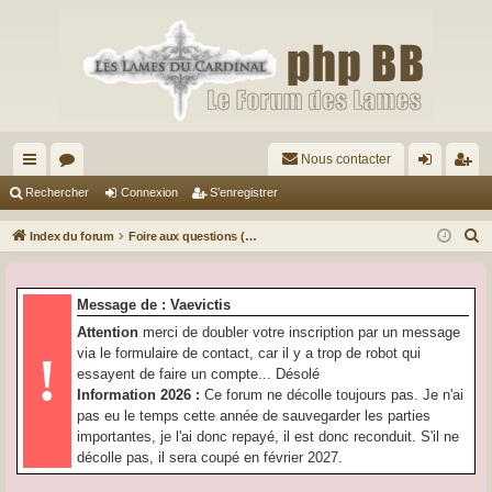
Nous contacter
cc
or
on
’e
Rechercher
Connexion
S’enregistrer
ès
u
ne
nr
R
Index du forum
Foire aux questions (Questions posées fréquemment)
ra
m
xi
eg
e
c
pi
s
on
ist
Message de : Vaevictis
h
de
re
Attention
merci de doubler votre inscription par un message
e
via le formulaire de contact, car il y a trop de robot qui
!
r
r
essayent de faire un compte... Désolé
c
Information 2026 :
Ce forum ne décolle toujours pas. Je n'ai
h
pas eu le temps cette année de sauvegarder les parties
e
importantes, je l'ai donc repayé, il est donc reconduit. S'il ne
r
décolle pas, il sera coupé en février 2027.