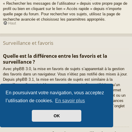
« Rechercher les messages de l’utilisateur » depuis votre propre page de
profil ou bien en cliquant sur le lien « Accès rapide » depuis n’importe
quelle page du forum. Pour rechercher vos sujets, utilisez la page de
recherche avancée et choisissez les paramètres appropriés.
Haut
Surveillance et favoris
Quelle est la différence entre les favoris et la
surveillance ?
Avec phpBB 3.0, la mise en favoris de sujets s’apparentait à la gestion
des favoris dans un navigateur. Vous n’étiez pas notifié des mises à jour.
Depuis phpBB 3.1, la mise en favoris de sujets est similaire à la
surveillance d’un sujet. Vous pouvez désormais être notifié lorsqu’un
sujet favoris a été mis à jour. Cependant, la surveillance vous permet
En poursuivant votre navigation, vous acceptez
également d’être notifié lorsqu’il y a une mise à jour dans un sujet ou un
l’utilisation de cookies.
En savoir plus
forum. Les options de notifications pour les favoris et les surveillances
peuvent être configurées depuis le panneau de l’utilisateur dans l’onglet
« Préférences du forum ».
Haut
OK