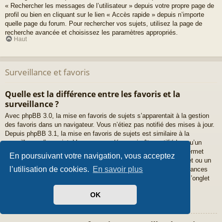
« Rechercher les messages de l’utilisateur » depuis votre propre page de
profil ou bien en cliquant sur le lien « Accès rapide » depuis n’importe
quelle page du forum. Pour rechercher vos sujets, utilisez la page de
recherche avancée et choisissez les paramètres appropriés.
Haut
Surveillance et favoris
Quelle est la différence entre les favoris et la
surveillance ?
Avec phpBB 3.0, la mise en favoris de sujets s’apparentait à la gestion
des favoris dans un navigateur. Vous n’étiez pas notifié des mises à jour.
Depuis phpBB 3.1, la mise en favoris de sujets est similaire à la
surveillance d’un sujet. Vous pouvez désormais être notifié lorsqu’un
sujet favoris a été mis à jour. Cependant, la surveillance vous permet
En poursuivant votre navigation, vous acceptez
également d’être notifié lorsqu’il y a une mise à jour dans un sujet ou un
l’utilisation de cookies.
En savoir plus
forum. Les options de notifications pour les favoris et les surveillances
peuvent être configurées depuis le panneau de l’utilisateur dans l’onglet
« Préférences du forum ».
Haut
OK