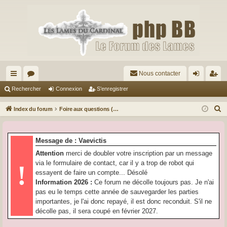
Nous contacter
cc
or
on
’e
Rechercher
Connexion
S’enregistrer
ès
u
ne
nr
R
Index du forum
Foire aux questions (Questions posées fréquemment)
ra
m
xi
eg
e
c
pi
s
on
ist
Message de : Vaevictis
h
de
re
Attention
merci de doubler votre inscription par un message
e
via le formulaire de contact, car il y a trop de robot qui
!
r
r
essayent de faire un compte... Désolé
c
Information 2026 :
Ce forum ne décolle toujours pas. Je n'ai
h
pas eu le temps cette année de sauvegarder les parties
e
importantes, je l'ai donc repayé, il est donc reconduit. S'il ne
r
décolle pas, il sera coupé en février 2027.