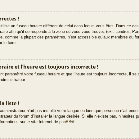
rectes !
e utilise un fuseau horaire différent de celui dans lequel vous êtes. Dans ce c
raire afin qu’il corresponde à la zone où vous vous trouvez (ex : Londres, Pa
ire, comme la plupart des paramètres, n’est accessible qu’aux membres du fo
 le faire.
aire et l’heure est toujours incorrecte !
t paramétré votre fuseau horaire et que l’heure est toujours incorrecte, il se 
administrateur.
a liste !
’administrateur n’ait pas installé votre langue ou bien que personne n’ait enc
teur du forum d’installer la langue désirée. Si elle n’existe pas, n’hésitez p
formations sur le site Internet de
phpBB
®.