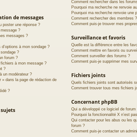
Comment rechercher dans les forum
Pourquoi ma recherche ne renvoie au
Pourquoi ma recherche renvoie une p
cation de messages
Comment rechercher des membres ?
Comment puis-je trouver mes propre
u poster une réponse ?
n message ?
 mes messages ?
Surveillance et favoris
Quelle est la différence entre les favo
us d’options à mon sondage ?
Comment mettre en favoris ou surveil
 sondage ?
Comment surveiller des forums ?
un forum ?
Comment puis-je supprimer mes surve
s fichiers à mon message ?
nt ?
à un modérateur ?
Fichiers joints
r » dans la page de rédaction de
Quels fichiers joints sont autorisés s
Comment trouver tous mes fichiers jo
lidé ?
Concernant phpBB
 sujets
Qui a développé ce logiciel de forum
Pourquoi la fonctionnalité X n’est pas
Qui contacter pour les abus ou les q
forum ?
Comment puis-je contacter un admini