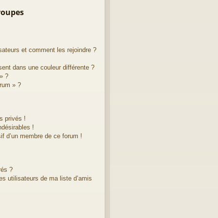
groupes
isateurs et comment les rejoindre ?
ent dans une couleur différente ?
» ?
orum » ?
 privés !
désirables !
sif d’un membre de ce forum !
rés ?
s utilisateurs de ma liste d’amis