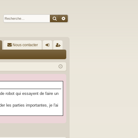
Rechercher
Recherche avancée
Nous contacter
A
on
’e
ne
nr
xi
eg
on
ist
re
 de robot qui essayent de faire un
r
 les parties importantes, je l'ai