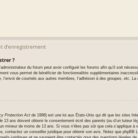
t d’enregistrement
strer ?
administrateur du forum peut avoir configuré les forums afin qu’il soit nécess
rement vous permet de bénéficier de fonctionnalités supplémentaires inaccess
, l’envoi de courriels aux autres membres, l’adhésion à des groupes, etc. La 
cy Protection Act
de 1998) est une loi aux États-Unis qui dit que les sites Inte
 13 ans doivent obtenir le consentement écrit des parents (ou d’un tuteur lég
r un mineur de moins de 13 ans. Si vous n’êtes pas sûr que cela s’applique à 
ce, contactez un conseiller juridique pour obtenir son avis. Notez que phpBB L
seils juridiques et ne sauraient être contactés pour des questions légales de 