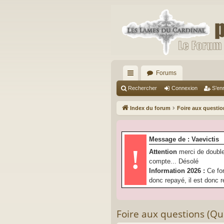
Forums
cc
Rechercher
Connexion
S’enr
ès
Index du forum
Foire aux questi
ra
pi
Message de : Vaevictis
de
!
Attention
merci de double
compte... Désolé
Information 2026 :
Ce fo
donc repayé, il est donc r
Foire aux questions (Q