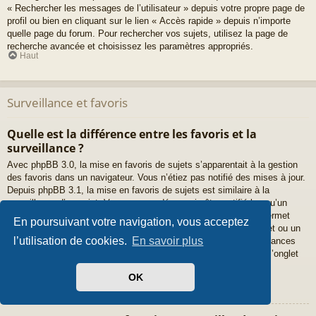
« Rechercher les messages de l’utilisateur » depuis votre propre page de
profil ou bien en cliquant sur le lien « Accès rapide » depuis n’importe
quelle page du forum. Pour rechercher vos sujets, utilisez la page de
recherche avancée et choisissez les paramètres appropriés.
Haut
Surveillance et favoris
Quelle est la différence entre les favoris et la
surveillance ?
Avec phpBB 3.0, la mise en favoris de sujets s’apparentait à la gestion
des favoris dans un navigateur. Vous n’étiez pas notifié des mises à jour.
Depuis phpBB 3.1, la mise en favoris de sujets est similaire à la
surveillance d’un sujet. Vous pouvez désormais être notifié lorsqu’un
sujet favoris a été mis à jour. Cependant, la surveillance vous permet
En poursuivant votre navigation, vous acceptez
également d’être notifié lorsqu’il y a une mise à jour dans un sujet ou un
l’utilisation de cookies.
En savoir plus
forum. Les options de notifications pour les favoris et les surveillances
peuvent être configurées depuis le panneau de l’utilisateur dans l’onglet
« Préférences du forum ».
Haut
OK