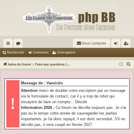
Nous contacter
cc
or
on
’e
Rechercher
Connexion
S’enregistrer
ès
u
ne
nr
R
Index du forum
Foire aux questions (Questions posées fréquemment)
ra
m
xi
eg
e
c
pi
s
on
ist
Message de : Vaevictis
h
de
re
Attention
merci de doubler votre inscription par un message
e
via le formulaire de contact, car il y a trop de robot qui
!
r
r
essayent de faire un compte... Désolé
c
Information 2026 :
Ce forum ne décolle toujours pas. Je n'ai
h
pas eu le temps cette année de sauvegarder les parties
e
importantes, je l'ai donc repayé, il est donc reconduit. S'il ne
r
décolle pas, il sera coupé en février 2027.