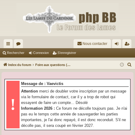
Nous contacter
cc
or
on
’e
Rechercher
Connexion
S’enregistrer
ès
u
ne
nr
R
Index du forum
Foire aux questions (Questions posées fréquemment)
ra
m
xi
eg
e
c
pi
s
on
ist
Message de : Vaevictis
h
de
re
Attention
merci de doubler votre inscription par un message
e
via le formulaire de contact, car il y a trop de robot qui
!
r
r
essayent de faire un compte... Désolé
c
Information 2026 :
Ce forum ne décolle toujours pas. Je n'ai
h
pas eu le temps cette année de sauvegarder les parties
e
importantes, je l'ai donc repayé, il est donc reconduit. S'il ne
r
décolle pas, il sera coupé en février 2027.