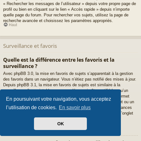
« Rechercher les messages de l’utilisateur » depuis votre propre page de
profil ou bien en cliquant sur le lien « Accès rapide » depuis n’importe
quelle page du forum. Pour rechercher vos sujets, utilisez la page de
recherche avancée et choisissez les paramètres appropriés.
Haut
Surveillance et favoris
Quelle est la différence entre les favoris et la
surveillance ?
Avec phpBB 3.0, la mise en favoris de sujets s’apparentait à la gestion
des favoris dans un navigateur. Vous n’étiez pas notifié des mises à jour.
Depuis phpBB 3.1, la mise en favoris de sujets est similaire à la
surveillance d’un sujet. Vous pouvez désormais être notifié lorsqu’un
sujet favoris a été mis à jour. Cependant, la surveillance vous permet
En poursuivant votre navigation, vous acceptez
également d’être notifié lorsqu’il y a une mise à jour dans un sujet ou un
l’utilisation de cookies.
En savoir plus
forum. Les options de notifications pour les favoris et les surveillances
peuvent être configurées depuis le panneau de l’utilisateur dans l’onglet
« Préférences du forum ».
Haut
OK