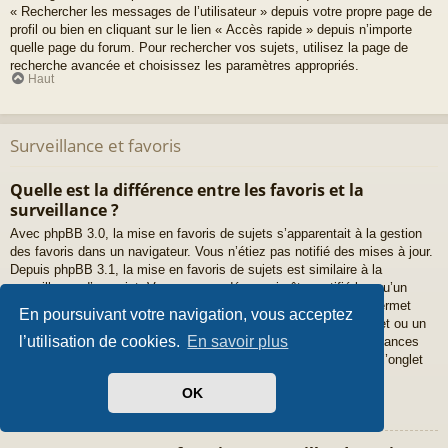
« Rechercher les messages de l’utilisateur » depuis votre propre page de
profil ou bien en cliquant sur le lien « Accès rapide » depuis n’importe
quelle page du forum. Pour rechercher vos sujets, utilisez la page de
recherche avancée et choisissez les paramètres appropriés.
Haut
Surveillance et favoris
Quelle est la différence entre les favoris et la
surveillance ?
Avec phpBB 3.0, la mise en favoris de sujets s’apparentait à la gestion
des favoris dans un navigateur. Vous n’étiez pas notifié des mises à jour.
Depuis phpBB 3.1, la mise en favoris de sujets est similaire à la
surveillance d’un sujet. Vous pouvez désormais être notifié lorsqu’un
sujet favoris a été mis à jour. Cependant, la surveillance vous permet
En poursuivant votre navigation, vous acceptez
également d’être notifié lorsqu’il y a une mise à jour dans un sujet ou un
l’utilisation de cookies.
En savoir plus
forum. Les options de notifications pour les favoris et les surveillances
peuvent être configurées depuis le panneau de l’utilisateur dans l’onglet
« Préférences du forum ».
Haut
OK