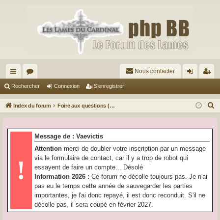
Nous contacter
cc
or
on
’e
Rechercher
Connexion
S’enregistrer
ès
u
ne
nr
R
Index du forum
Foire aux questions (Questions posées fréquemment)
ra
m
xi
eg
e
c
pi
s
on
ist
Message de : Vaevictis
h
de
re
Attention
merci de doubler votre inscription par un message
e
via le formulaire de contact, car il y a trop de robot qui
!
r
r
essayent de faire un compte... Désolé
c
Information 2026 :
Ce forum ne décolle toujours pas. Je n'ai
h
pas eu le temps cette année de sauvegarder les parties
e
importantes, je l'ai donc repayé, il est donc reconduit. S'il ne
r
décolle pas, il sera coupé en février 2027.